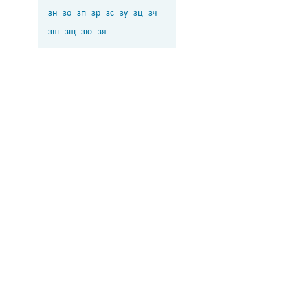
зн
зо
зп
зр
зс
зу
зц
зч
зш
зщ
зю
зя