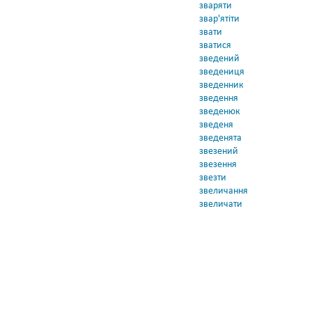
зваряти
звар'ятіти
звати
зватися
зведений
зведениця
зведенник
зведення
зведенюк
зведеня
зведенята
звезений
звезення
звезти
звеличання
звеличати