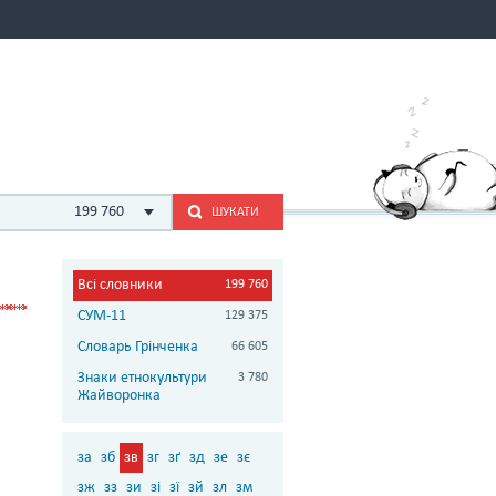
199 760
ШУКАТИ
Всі словники
199 760
СУМ-11
129 375
Словарь Грінченка
66 605
Знаки етнокультури
3 780
Жайворонка
за
зб
зв
зг
зґ
зд
зе
зє
зж
зз
зи
зі
зї
зй
зл
зм