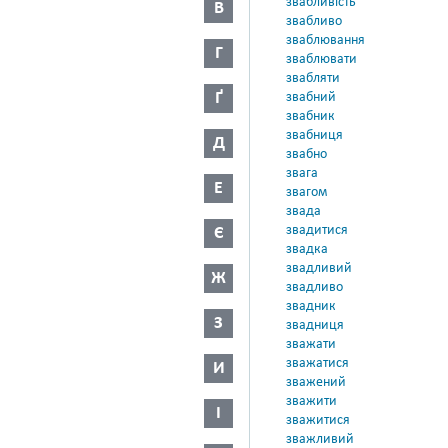
звабливість
В
звабливо
зваблювання
Г
зваблювати
звабляти
Ґ
звабний
звабник
звабниця
Д
звабно
звага
Е
звагом
звада
звадитися
Є
звадка
звадливий
Ж
звадливо
звадник
З
звадниця
зважати
зважатися
И
зважений
зважити
І
зважитися
зважливий