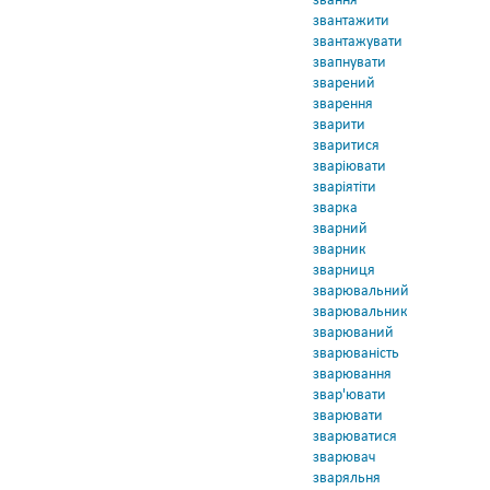
звання
звантажити
звантажувати
звапнувати
зварений
зварення
зварити
зваритися
зваріювати
зваріятіти
зварка
зварний
зварник
зварниця
зварювальний
зварювальник
зварюваний
зварюваність
зварювання
звар'ювати
зварювати
зварюватися
зварювач
зваряльня