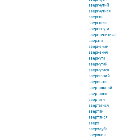
звергнутий
звергнутися
звергти
звергтися
звереснути
зверетенитися
зверзти
звернений
звернення
звернути
звернутий
звернутися
зверстаний
зверстати
звертальний
звертання
звертати
звертатися
звертіти
звертітися
зверх
зверхдуба
зверхник