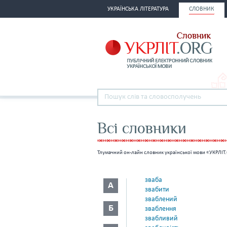
УКРАЇНСЬКА ЛІТЕРАТУРА
СЛОВНИК
Всі словники
Тлумачний он-лайн словник української мови «УКРЛІТ.
зваба
А
звабити
зваблений
Б
зваблення
звабливий