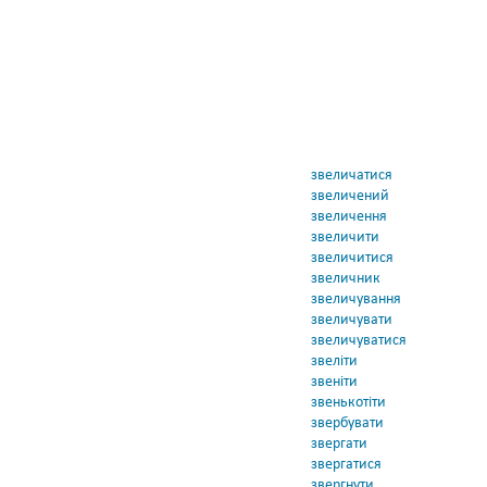
звеличатися
звеличений
звеличення
звеличити
звеличитися
звеличник
звеличування
звеличувати
звеличуватися
звеліти
звеніти
звенькотіти
звербувати
звергати
звергатися
звергнути