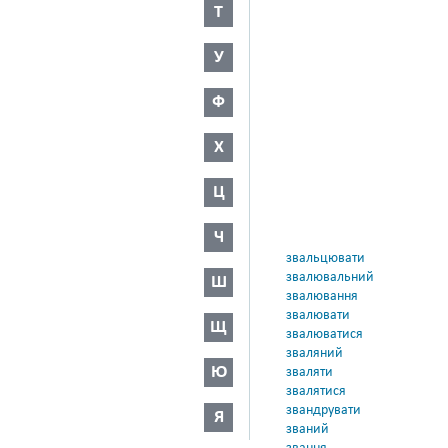
Т
У
Ф
Х
Ц
Ч
звальцювати
звалювальний
Ш
звалювання
звалювати
Щ
звалюватися
зваляний
Ю
зваляти
звалятися
звандрувати
Я
званий