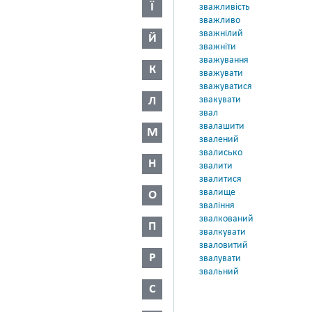
Ї
зважливість
зважливо
зважнілий
Й
зважніти
зважування
К
зважувати
зважуватися
Л
звакувати
звал
звалашити
М
звалений
звалисько
Н
звалити
звалитися
звалище
О
зваління
звалкований
П
звалкувати
зваловитий
Р
звалувати
звальний
С