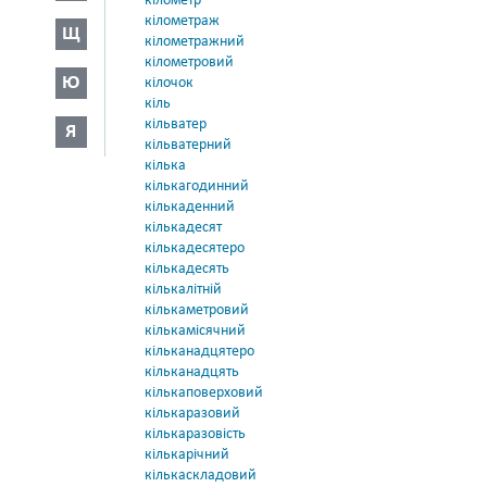
кілометр
кілометраж
Щ
кілометражний
кілометровий
Ю
кілочок
кіль
кільватер
Я
кільватерний
кілька
кількагодинний
кількаденний
кількадесят
кількадесятеро
кількадесять
кількалітній
кількаметровий
кількамісячний
кільканадцятеро
кільканадцять
кількаповерховий
кількаразовий
кількаразовість
кількарічний
кількаскладовий