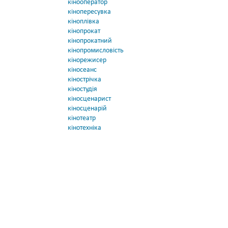
кінооператор
кінопересувка
кіноплівка
кінопрокат
кінопрокатний
кінопромисловість
кінорежисер
кіносеанс
кінострічка
кіностудія
кіносценарист
кіносценарій
кінотеатр
кінотехніка