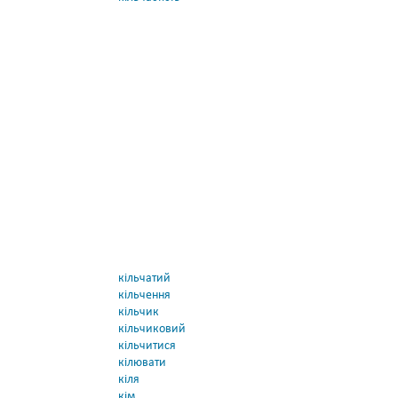
кільчатий
кільчення
кільчик
кільчиковий
кільчитися
кілювати
кіля
кім