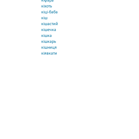
кіфара
кіхоть
кіці-баба
кіш
кішастий
кішечка
кішка
кішкарь
кішниця
кіявкати