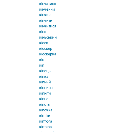
кінчатися
кінчений
кінчик
кінчити
кінчитися
кінь
кіньський
кіоск
кіоскер
кіоскерка
кіот
кіп
кіпець
кіпка
кіпний
кіпнина
кіпніти
кіпно
кіпоть
кіпочка
кіптіти
кіптюга
кіптява