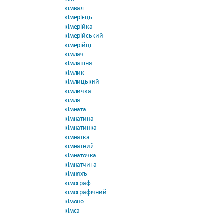
кімвал
кімерієць
кімерійка
кімерійський
кімерійці
кімлач
кімлашня
кімлик
кімлицький
кімличка
кімля
кімната
кімнатина
кімнатинка
кімнатка
кімнатний
кімнаточка
кімнатчина
кімняхъ
кімограф
кімографічний
кімоно
кімса