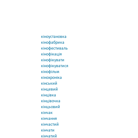
кіноустановка
кінофабрика
кінофестиваль
кінофікація
кінофікувати
кінофікуватися
кінофільм
кінохроніка
кінський
кінцевий
кінцівка
кінцівочка
кінцьовий
кінчак
кінчання
кінчастий
кінчати
кінчатий