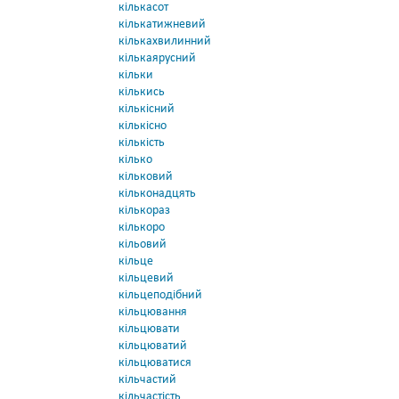
кількасот
кількатижневий
кількахвилинний
кількаярусний
кільки
кількись
кількісний
кількісно
кількість
кілько
кільковий
кільконадцять
кількораз
кількоро
кільовий
кільце
кільцевий
кільцеподібний
кільцювання
кільцювати
кільцюватий
кільцюватися
кільчастий
кільчастість