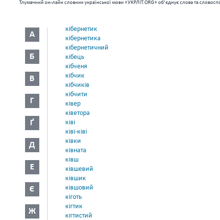
Тлумачний он-лайн словник української мови «УКРЛІТ.ORG» об’єднує слова та словоспо
кібернетик
А
кібернетика
кібернетичний
Б
кібець
кібченя
кібчик
В
кібчиків
кібчити
Г
ківер
ківетора
Ґ
ківі
ківі-ківі
ківки
Д
ківната
ківш
Е
ківшевий
ківшик
ківшовий
Є
кіготь
кігтик
Ж
кігтистий