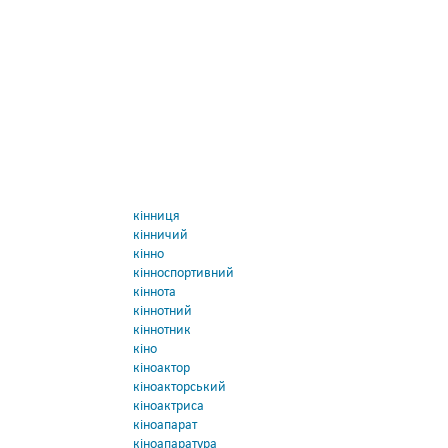
кінниця
кінничий
кінно
кінноспортивний
кіннота
кіннотний
кіннотник
кіно
кіноактор
кіноакторський
кіноактриса
кіноапарат
кіноапаратура