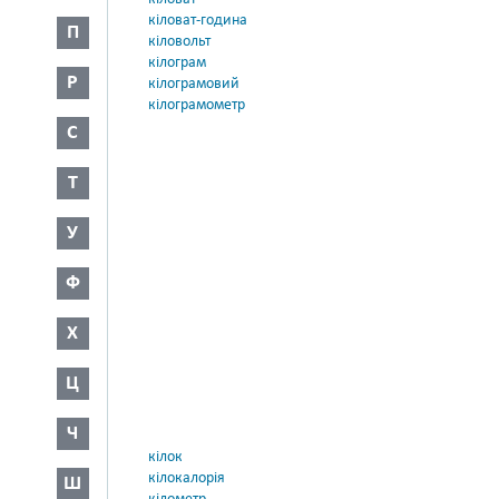
кіловат-година
П
кіловольт
кілограм
Р
кілограмовий
кілограмометр
С
Т
У
Ф
Х
Ц
Ч
кілок
кілокалорія
Ш