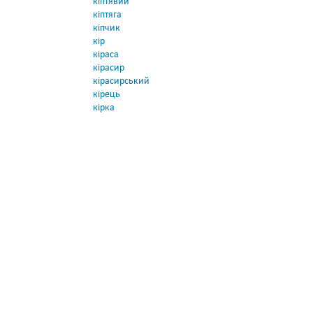
кіптявий
кіптяга
кіпчик
кір
кіраса
кірасир
кірасирський
кірець
кірка