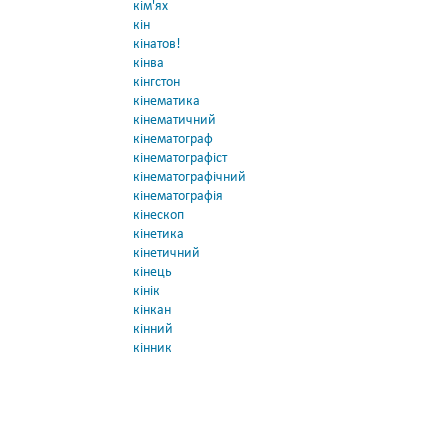
кім'ях
кін
кінатов!
кінва
кінгстон
кінематика
кінематичний
кінематограф
кінематографіст
кінематографічний
кінематографія
кінескоп
кінетика
кінетичний
кінець
кінік
кінкан
кінний
кінник