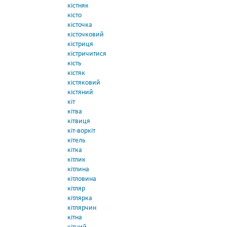
кістняк
кісто
кісточка
кісточковий
кістриця
кістричитися
кість
кістяк
кістяковий
кістяний
кіт
кітва
кітвиця
кіт-воркіт
кітель
кітка
кітлик
кітлина
кітловина
кітляр
кітлярка
кітлярчин
кітна