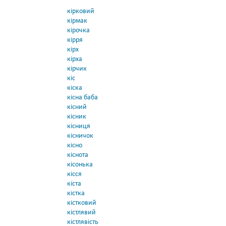
кірковий
кірмак
кірочка
кірря
кірх
кірха
кірчик
кіс
кіска
кісна баба
кісний
кісник
кісниця
кісничок
кісно
кіснота
кісонька
кісся
кіста
кістка
кістковий
кістлявий
кістлявість