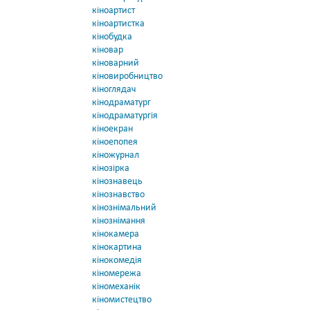
кіноартист
кіноартистка
кінобудка
кіновар
кіноварний
кіновиробництво
кіноглядач
кінодраматург
кінодраматургія
кіноекран
кіноепопея
кіножурнал
кінозірка
кінознавець
кінознавство
кінознімальний
кінознімання
кінокамера
кінокартина
кінокомедія
кіномережа
кіномеханік
кіномистецтво