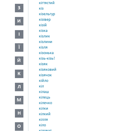
кігтястий
З
кіз
кізельгур
кізівер
И
кізій
кізка
І
кізлик
кізлини
Ї
кізля
кізонька
кізь-кізь!
Й
кізяк
кізяковий
К
кізячок
кійло
Л
кіл
кілаш
кілець
М
кілечко
кілки
Н
кілкий
кілля
кіло
О
кіловат