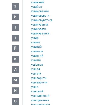
ушивний
З
ушийок
ушикований
ушиковувати
И
ушиковуватися
ушикування
І
ушикувати
ушикуватися
Ї
ушир
ушити
ушитий
Й
ушитися
ушиткий
К
ушиття
ушістьох
Л
ушкал
ушкати
ушкварити
М
ушкварнути
ушко
Н
ушковий
ушкоджений
ушкодження
О
ушкоджувати