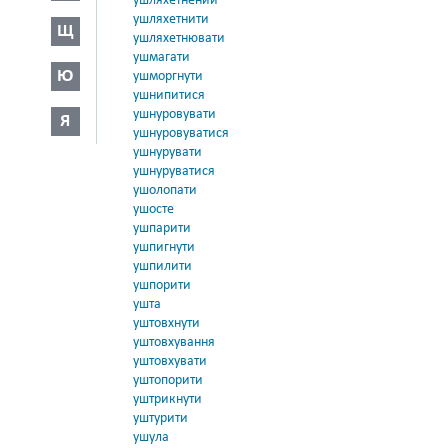
ушляхетнений
ушляхетнити
Щ
ушляхетнювати
ушмагати
Ю
ушморгнути
ушнипитися
ушнуровувати
Я
ушнуровуватися
ушнурувати
ушнуруватися
ушолопати
ушосте
ушпарити
ушпигнути
ушпилити
ушпорити
ушта
уштовхнути
уштовхування
уштовхувати
уштопорити
уштрикнути
уштурити
ушула