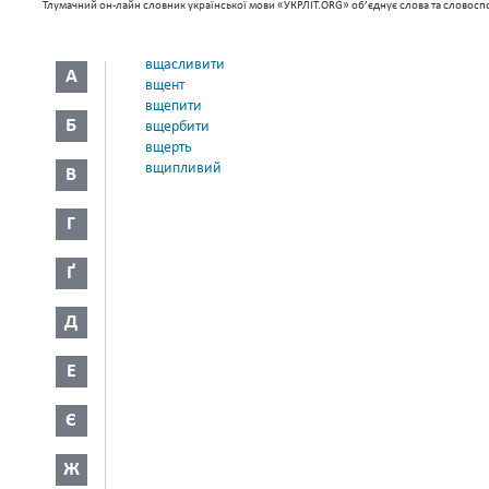
Тлумачний он-лайн словник української мови «УКРЛІТ.ORG» об’єднує слова та словоспо
вщасливити
А
вщент
вщепити
Б
вщербити
вщерть
вщипливий
В
Г
Ґ
Д
Е
Є
Ж