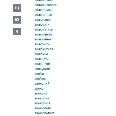
вклинювати
вклинюватися
Щ
вклонитися
вклонятися
Ю
включання
включати
включатися
Я
включений
включення
включити
включитися
включно
вклякати
вклякнути
вковувати
вкоїти
вкоїтися
вколений
вколо
вколоти
вколотий
вколотися
вколювати
вколюватися