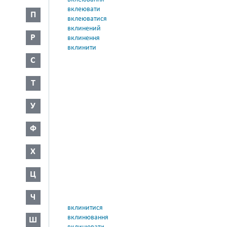
вклеювати
П
вклеюватися
вклинений
Р
вклинення
вклинити
С
Т
У
Ф
Х
Ц
Ч
вклинитися
вклинювання
Ш