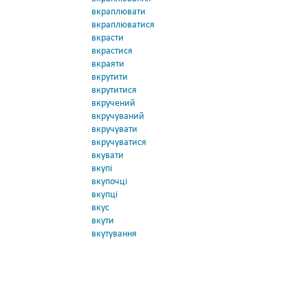
вкраплювати
вкраплюватися
вкрасти
вкрастися
вкраяти
вкрутити
вкрутитися
вкручений
вкручуваний
вкручувати
вкручуватися
вкувати
вкупі
вкупочці
вкупці
вкус
вкути
вкутування