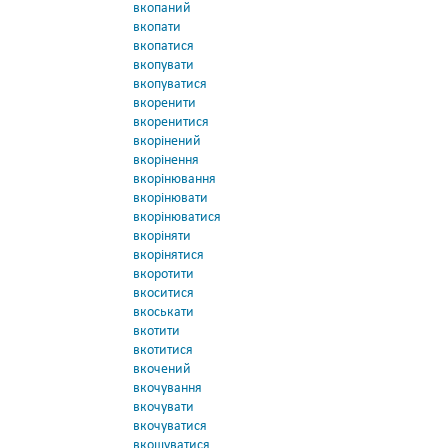
вкопаний
вкопати
вкопатися
вкопувати
вкопуватися
вкоренити
вкоренитися
вкорінений
вкорінення
вкорінювання
вкорінювати
вкорінюватися
вкоріняти
вкорінятися
вкоротити
вкоситися
вкоськати
вкотити
вкотитися
вкочений
вкочування
вкочувати
вкочуватися
вкошуватися