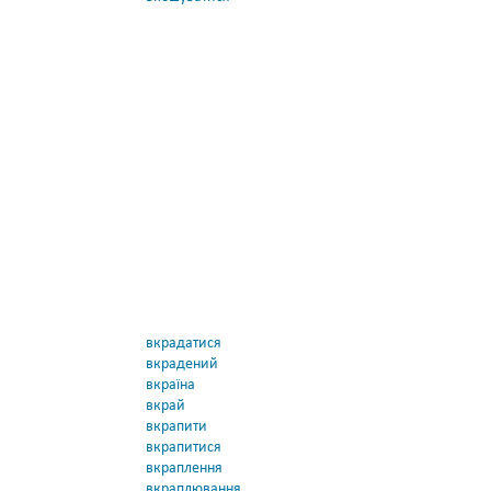
вкрадатися
вкрадений
вкраїна
вкрай
вкрапити
вкрапитися
вкраплення
вкраплювання