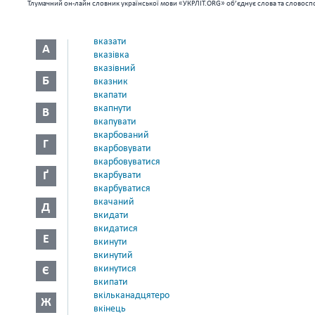
Тлумачний он-лайн словник української мови «УКРЛІТ.ORG» об’єднує слова та словоспо
вказати
А
вказівка
вказівний
Б
вказник
вкапати
вкапнути
В
вкапувати
вкарбований
Г
вкарбовувати
вкарбовуватися
Ґ
вкарбувати
вкарбуватися
вкачаний
Д
вкидати
вкидатися
Е
вкинути
вкинутий
вкинутися
Є
вкипати
вкільканадцятеро
Ж
вкінець