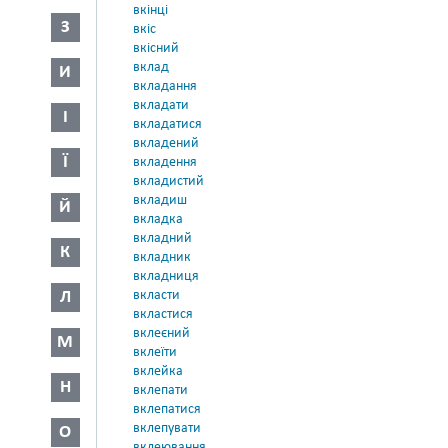
вкінці
З
вкіс
вкісний
вклад
И
вкладання
вкладати
І
вкладатися
вкладений
Ї
вкладення
вкладистий
вкладиш
Й
вкладка
вкладний
К
вкладник
вкладниця
Л
вкласти
вкластися
вклеєний
М
вклеїти
вклейка
Н
вклепати
вклепатися
вклепувати
О
вклеювання