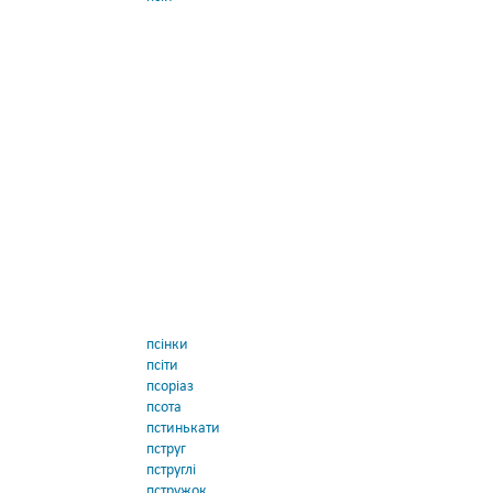
псінки
псіти
псоріаз
псота
пстинькати
пструг
пструглі
пстружок