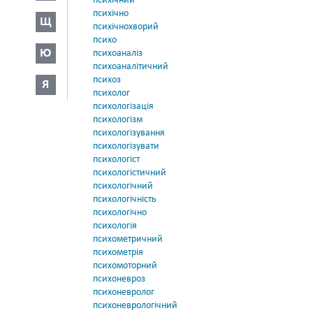
психічний
психічно
Щ
психічнохворий
психо
Ю
психоаналіз
психоаналітичний
психоз
Я
психолог
психологізація
психологізм
психологізування
психологізувати
психологіст
психологістичний
психологічний
психологічність
психологічно
психологія
психометричний
психометрія
психомоторний
психоневроз
психоневролог
психоневрологічний