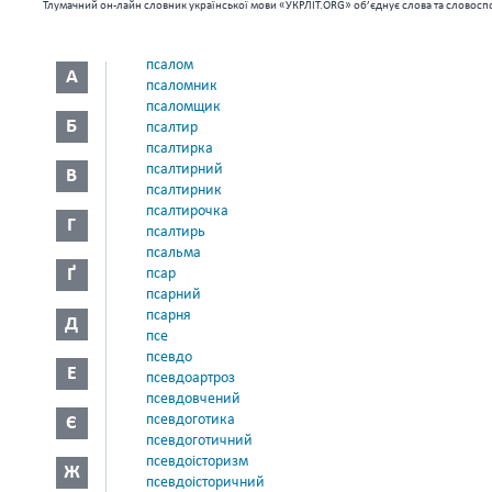
Тлумачний он-лайн словник української мови «УКРЛІТ.ORG» об’єднує слова та словоспо
псалом
А
псаломник
псаломщик
Б
псалтир
псалтирка
псалтирний
В
псалтирник
псалтирочка
Г
псалтирь
псальма
Ґ
псар
псарний
псарня
Д
псе
псевдо
Е
псевдоартроз
псевдовчений
псевдоготика
Є
псевдоготичний
псевдоісторизм
Ж
псевдоісторичний