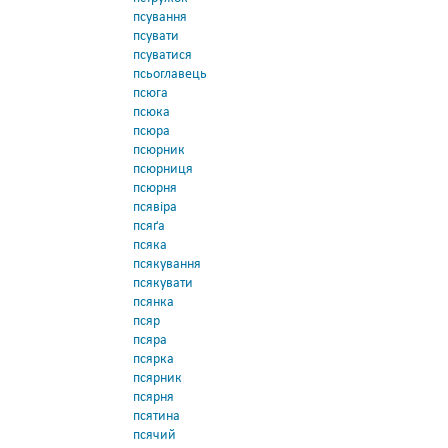
псування
псувати
псуватися
псьоглавець
псюга
псюка
псюра
псюрник
псюрниця
псюрня
псявіра
псяґа
псяка
псякування
псякувати
псянка
псяр
псяра
псярка
псярник
псярня
псятина
псячий