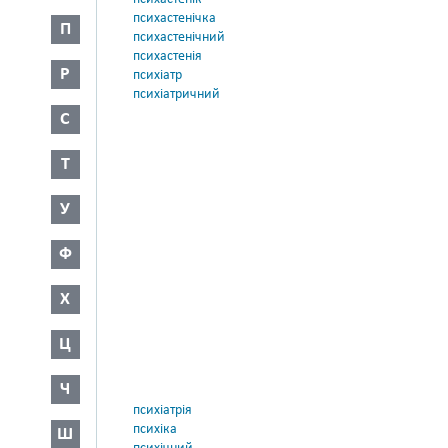
психастенічка
П
психастенічний
психастенія
Р
психіатр
психіатричний
С
Т
У
Ф
Х
Ц
Ч
психіатрія
психіка
Ш