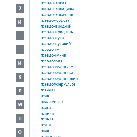
псевдокласик
З
псевдокласицизм
псевдокласичний
псевдоморфоза
И
псевдонародний
псевдонародність
І
псевдонаука
псевдонауковий
Ї
псевдонім
псевдонімний
псевдоподії
Й
псевдоромантизм
псевдоромантика
К
псевдоромантичний
псевдотуберкульоз
Л
псєнник
псик!
псиломелан
М
псина
псиний
Н
псинка
псити
псих
О
психастенік