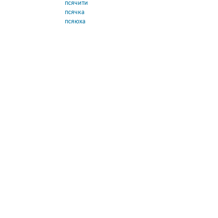
псячити
псячка
псяюха