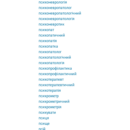
психоневрологія
психоневропатолог
психоневропатологічний
психоневропатологія
психоневротик
психопат
психопатичний
психопатія
психопатка
психопатолог
психопатологічний
психопатологія
психопрофілактика
психопрофілактичний
психотерапевт
психотерапевтичний
психотерапія
психрометр
психрометричний
психрометрія
психувати
псиця
псище
псій