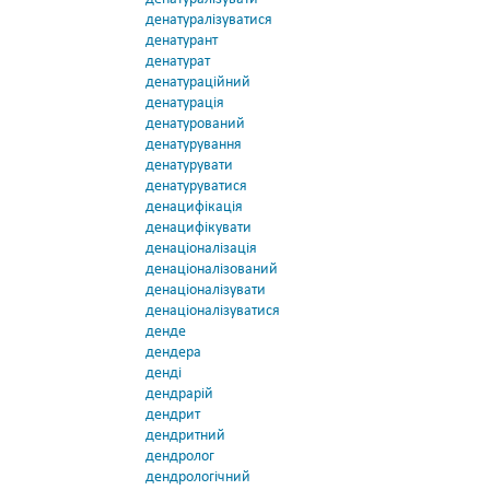
денатуралізуватися
денатурант
денатурат
денатураційний
денатурація
денатурований
денатурування
денатурувати
денатуруватися
денацифікація
денацифікувати
денаціоналізація
денаціоналізований
денаціоналізувати
денаціоналізуватися
денде
дендера
денді
дендрарій
дендрит
дендритний
дендролог
дендрологічний