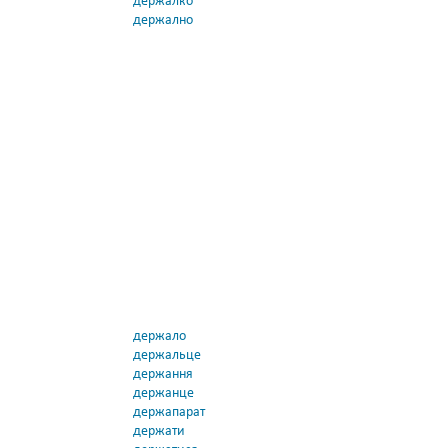
держалко
держално
держало
держальце
держання
держанце
держапарат
держати