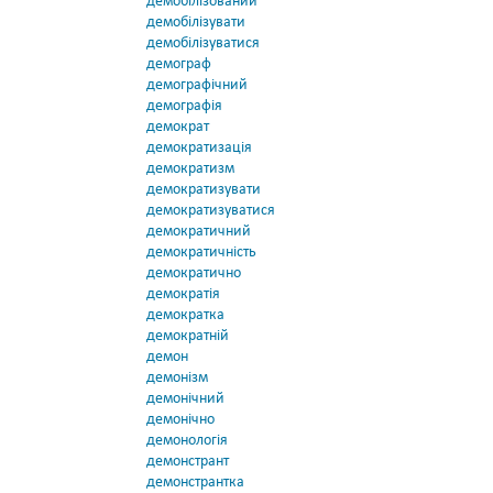
демобілізований
демобілізувати
демобілізуватися
демограф
демографічний
демографія
демократ
демократизація
демократизм
демократизувати
демократизуватися
демократичний
демократичність
демократично
демократія
демократка
демократній
демон
демонізм
демонічний
демонічно
демонологія
демонстрант
демонстрантка