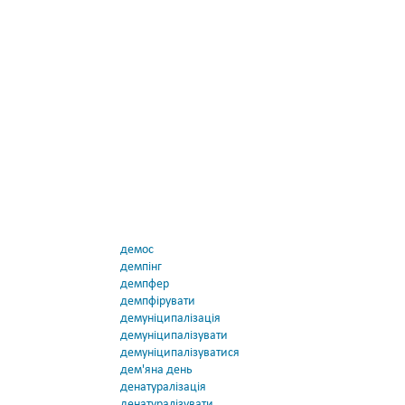
демос
демпінг
демпфер
демпфірувати
демуніципалізація
демуніципалізувати
демуніципалізуватися
дем'яна день
денатуралізація
денатуралізувати