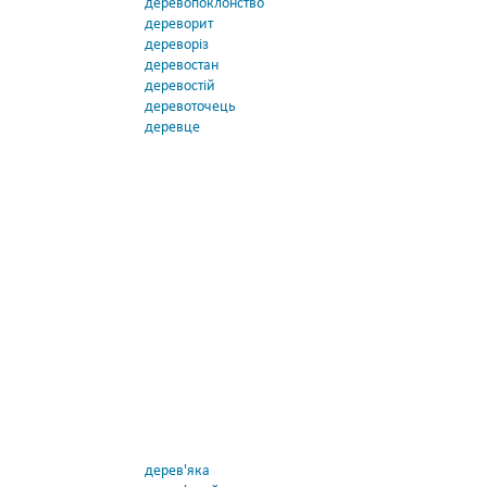
деревопоклонство
дереворит
дереворіз
деревостан
деревостій
деревоточець
деревце
дерев'яка