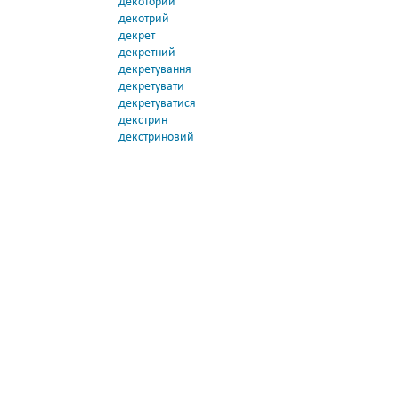
декоторий
декотрий
декрет
декретний
декретування
декретувати
декретуватися
декстрин
декстриновий