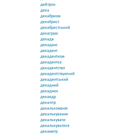
дейтрон
дека
декабризм
декабрист
декабристський
декаграм
декада
декаданс
декадент
декадентизм
декадентка
декадентство
декадентствуючий
декадентський
декадний
декадник
декаедр
декалітр
декалькоманія
декалькування
декалькувати
декалькуватися
декаметр