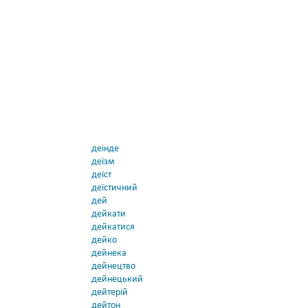
деінде
деїзм
деїст
деїстичний
дей
дейкати
дейкатися
дейко
дейнека
дейнецтво
дейнецький
дейтерій
дейтон