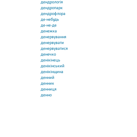
дендрологія
дендропарк
дендрофлора
де-небудь
де-не-де
денежка
денервування
денервувати
денервуватися
денечко
денікінець
денікінський
денікінщина
денний
денник
денниця
денно