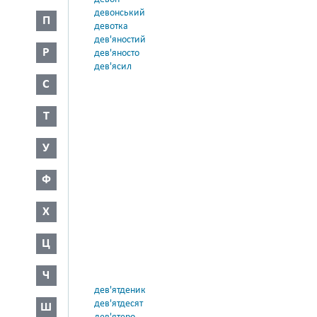
девонський
П
девотка
дев'яностий
Р
дев'яносто
дев'ясил
С
Т
У
Ф
Х
Ц
Ч
дев'ятденик
дев'ятдесят
Ш