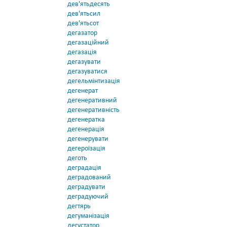
дев'ятьдесять
дев'ятьсил
дев'ятьсот
дегазатор
дегазаційний
дегазація
дегазувати
дегазуватися
дегельмінтизація
дегенерат
дегенеративний
дегенеративність
дегенератка
дегенерація
дегенерувати
дегероїзація
деготь
деградація
деградований
деградувати
деградуючий
дегтярь
дегуманізація
дегустатор