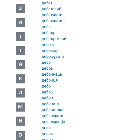
дебет
З
дебетовий
дебетувати
дебетуватися
И
дебіт
дебітор
І
дебіторський
дебош
Ї
дебошир
дебошувати
дебр
Й
дебра
дебринець
К
дебриця
дебрі
Л
дебрь
дебют
дебютант
М
дебютантка
дебютувати
Н
девальвація
девіз
девіза
О
девон