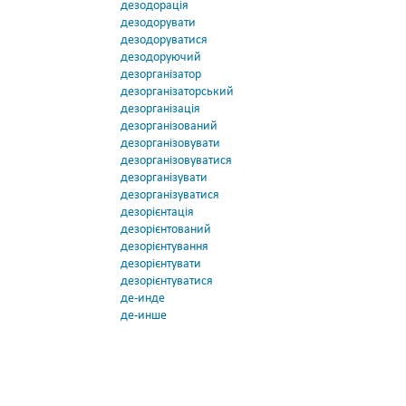
дезодорація
дезодорувати
дезодоруватися
дезодоруючий
дезорганізатор
дезорганізаторський
дезорганізація
дезорганізований
дезорганізовувати
дезорганізовуватися
дезорганізувати
дезорганізуватися
дезорієнтація
дезорієнтований
дезорієнтування
дезорієнтувати
дезорієнтуватися
де-инде
де-инше