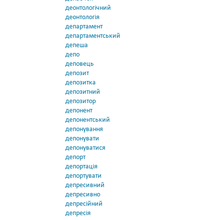
деонтологічний
деонтологія
департамент
департаментський
депеша
депо
деповець
депозит
депозитка
депозитний
депозитор
депонент
депонентський
депонування
депонувати
депонуватися
депорт
депортація
депортувати
депресивний
депресивно
депресійний
депресія