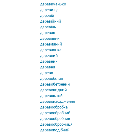
деревиченько
деревище
деревій
деревійний
деревінь
деревля
деревляни
деревляний
деревлянка
деревний
деревник
деревня
дерево
деревобетон
деревобетонний
деревовидний
деревоклюй
деревонасадження
деревообробка
деревообробний
деревообробник
деревообробниця
деревоподібний