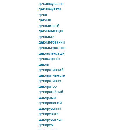
деклямування
деклямувати
деко
деколи
деколишній
деколонізація
декольте
декольтований
декольтуватися
декомпенсація
декомпресія
декор
декоративний
декоративність
декоративно
декоратор
декораційний
декорація
декорований
декорування
декорувати
декоруватися
декорум