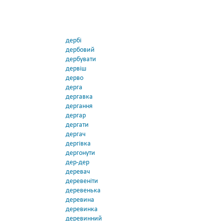
дербі
дербовий
дербувати
дервіш
дерво
дерга
дергавка
дергання
дергар
дергати
дергач
дергівка
дергонути
дер-дер
деревач
деревеніти
деревенька
деревина
деревинка
деревинний