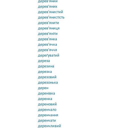
дерев'яний
дерев'яник
дерев'янистий
дерев'янистість
дерев'янити
дерев'яниця
дерев'яніти
дерев'янка
дерев'ячка
дерев'яччя
дереґуватий
дереза
дерезина
дерезка
дерезовий
дерезонька
дерен
деренівка
деренка
дереновий
деренчало
деренчання
деренчати
деренчливий