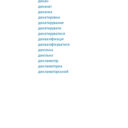
декан
деканат
деканка
декатировка
декатирування
декатирувати
декатируватися
декваліфікація
декваліфікуватися
декілька
декілько
декламатор
декламаторка
декламаторський