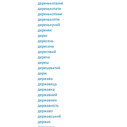
деренькотання
деренькотати
деренькотіння
деренькотіти
деренькучий
дереняк
дерес
дересень
дересина
дересовий
дереча
дереш
дерешуватий
держ
держава
державець
державка
державний
державник
державність
державо
державський
держак