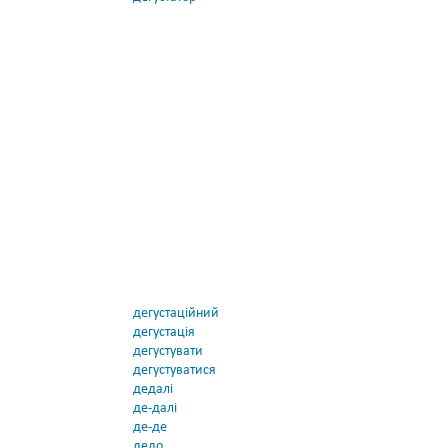
дегустаційний
дегустація
дегустувати
дегустуватися
дедалі
де-далі
де-де
дедо