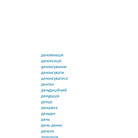
деномінація
денонсація
денонсування
денонсувати
денонсуватися
дентин
денудаційний
денудація
денце
денцівка
денщик
день
день-денно
деньок
деньочок