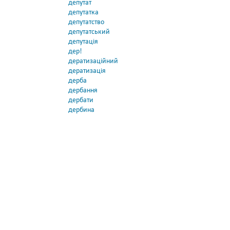
депутат
депутатка
депутатство
депутатський
депутація
дер!
дератизаційний
дератизація
дерба
дербання
дербати
дербина