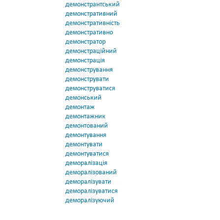
демонстрантський
демонстративний
демонстративність
демонстративно
демонстратор
демонстраційний
демонстрація
демонстрування
демонструвати
демонструватися
демонський
демонтаж
демонтажник
демонтований
демонтування
демонтувати
демонтуватися
деморалізація
деморалізований
деморалізувати
деморалізуватися
деморалізуючий