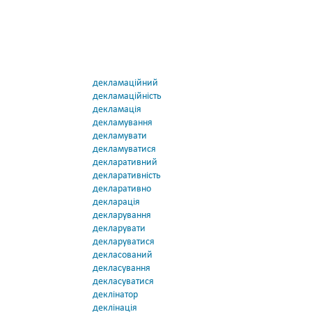
декламаційний
декламаційність
декламація
декламування
декламувати
декламуватися
декларативний
декларативність
декларативно
декларація
декларування
декларувати
декларуватися
декласований
декласування
декласуватися
деклінатор
деклінація