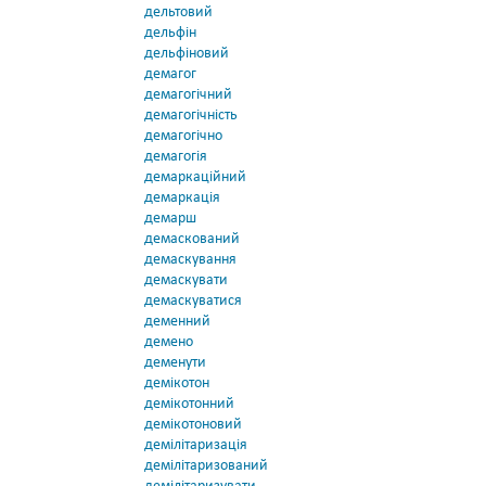
дельтовий
дельфін
дельфіновий
демагог
демагогічний
демагогічність
демагогічно
демагогія
демаркаційний
демаркація
демарш
демаскований
демаскування
демаскувати
демаскуватися
деменний
демено
деменути
демікотон
демікотонний
демікотоновий
демілітаризація
демілітаризований