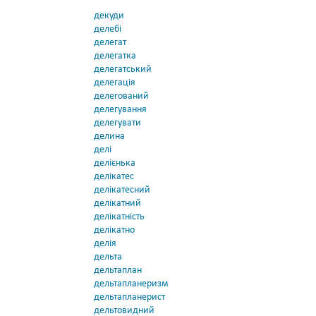
декуди
делебі
делегат
делегатка
делегатський
делегація
делегований
делегування
делегувати
делина
делі
делієнька
делікатес
делікатесний
делікатний
делікатність
делікатно
делія
дельта
дельтаплан
дельтапланеризм
дельтапланерист
дельтовидний