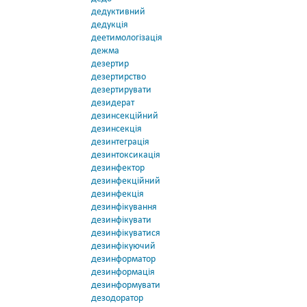
дедуктивний
дедукція
деетимологізація
дежма
дезертир
дезертирство
дезертирувати
дезидерат
дезинсекційний
дезинсекція
дезинтеграція
дезинтоксикація
дезинфектор
дезинфекційний
дезинфекція
дезинфікування
дезинфікувати
дезинфікуватися
дезинфікуючий
дезинформатор
дезинформація
дезинформувати
дезодоратор