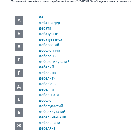
Тлумачний он-лайн словник української мови «УКРЛІТ.ORG» об’єднує слова та словоспо
де
А
дебаркадер
дебати
Б
дебатувати
дебатуватися
дебеластий
В
дебеленний
дебелень
Г
дебеленькуватий
дебелий
Ґ
дебелина
дебелити
дебелість
Д
дебеліти
дебелішати
Е
дебело
дебелувастий
дебелькуватий
Є
дебельненький
дебельшати
Ж
дебеляка