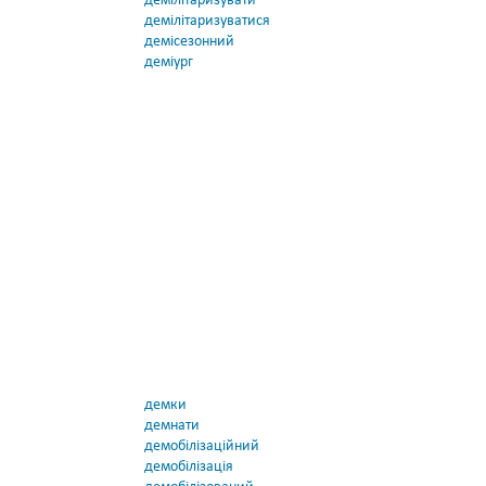
демілітаризувати
демілітаризуватися
демісезонний
деміург
демки
демнати
демобілізаційний
демобілізація