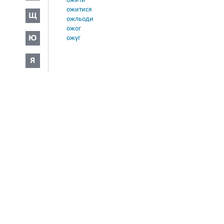
ожити
ожитися
Щ
ожльоди
ожог
Ю
ожуг
Я