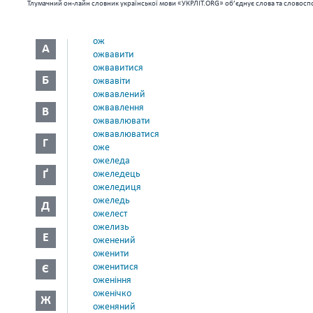
Тлумачний он-лайн словник української мови «УКРЛІТ.ORG» об’єднує слова та словоспо
ож
А
ожвавити
ожвавитися
Б
ожвавіти
ожвавлений
ожвавлення
В
ожвавлювати
ожвавлюватися
Г
оже
ожеледа
Ґ
ожеледець
ожеледиця
ожеледь
Д
ожелест
ожелизь
Е
оженений
оженити
оженитися
Є
оженіння
оженічко
Ж
оженяний