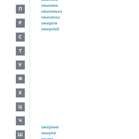
ожинник
П
ожинонька
ожиночка
Р
ожирати
ожирілий
С
Т
У
Ф
Х
Ц
Ч
ожиріння
ожиріти
Ш