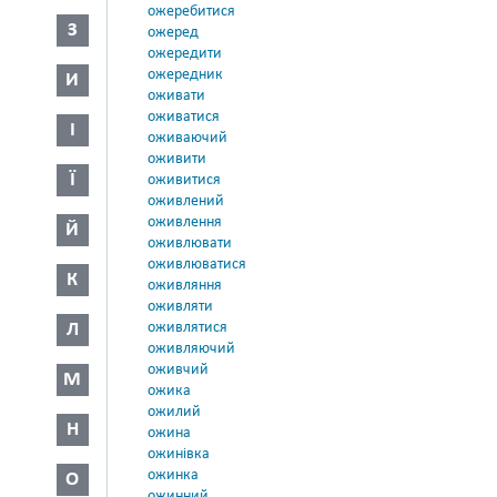
ожеребитися
З
ожеред
ожередити
ожередник
И
оживати
оживатися
І
оживаючий
оживити
Ї
оживитися
оживлений
оживлення
Й
оживлювати
оживлюватися
К
оживляння
оживляти
Л
оживлятися
оживляючий
оживчий
М
ожика
ожилий
Н
ожина
ожинівка
ожинка
О
ожинний