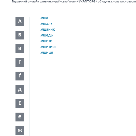
Тлумачний он-лайн словник української мови «УКРЛІТ.ORG» об’єднує слова та словоспо
мша
А
мшаль
мшаник
Б
мшедь
мшити
мшитися
В
мшиця
Г
Ґ
Д
Е
Є
Ж