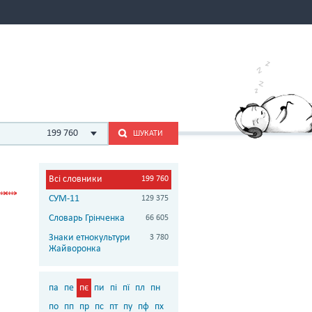
199 760
ШУКАТИ
Всі словники
199 760
СУМ-11
129 375
Словарь Грінченка
66 605
Знаки етнокультури
3 780
Жайворонка
па
пе
пє
пи
пі
пї
пл
пн
по
пп
пр
пс
пт
пу
пф
пх