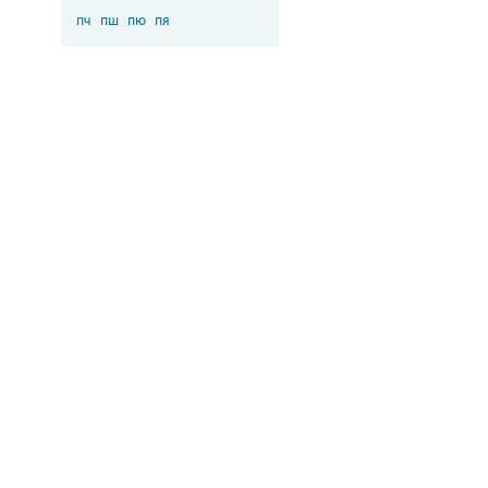
пч
пш
пю
пя