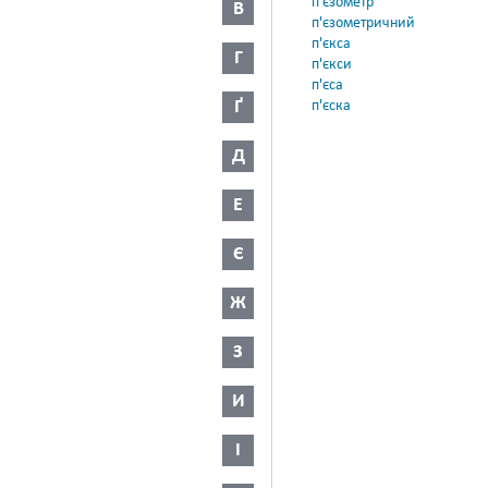
п'єзометр
В
п'єзометричний
п'єкса
Г
п'єкси
п'єса
Ґ
п'єска
Д
Е
Є
Ж
З
И
І