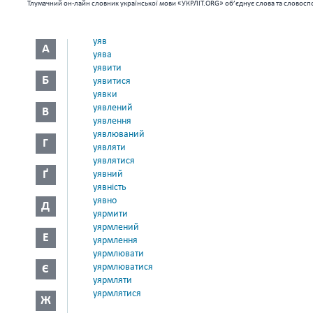
Тлумачний он-лайн словник української мови «УКРЛІТ.ORG» об’єднує слова та словоспо
уяв
А
уява
уявити
Б
уявитися
уявки
уявлений
В
уявлення
уявлюваний
Г
уявляти
уявлятися
Ґ
уявний
уявність
уявно
Д
уярмити
уярмлений
Е
уярмлення
уярмлювати
уярмлюватися
Є
уярмляти
уярмлятися
Ж