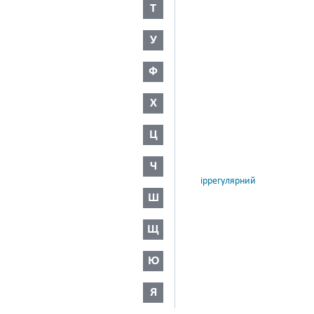
Т
У
Ф
Х
Ц
Ч
іррегулярний
Ш
Щ
Ю
Я