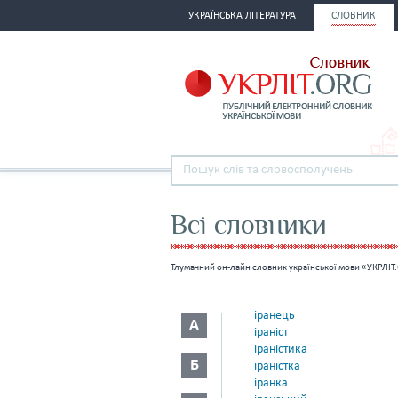
УКРАЇНСЬКА ЛІТЕРАТУРА
СЛОВНИК
Всі словники
Тлумачний он-лайн словник української мови «УКРЛІТ.
іранець
А
іраніст
іраністика
Б
іраністка
іранка