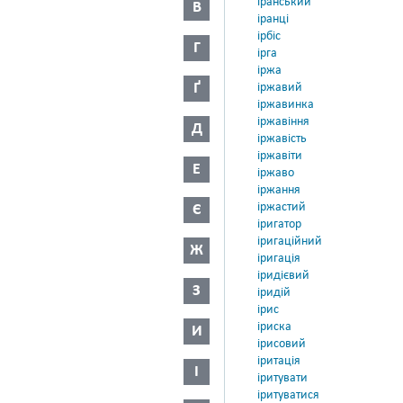
іранський
В
іранці
ірбіс
Г
ірга
іржа
Ґ
іржавий
іржавинка
іржавіння
Д
іржавість
іржавіти
Е
іржаво
іржання
іржастий
Є
іригатор
іригаційний
Ж
іригація
іридієвий
З
іридій
ірис
іриска
И
ірисовий
іритація
І
іритувати
іритуватися