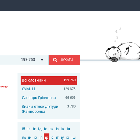
199 760
ШУКАТИ
Всі словники
199 760
СУМ-11
129 375
Словарь Грінченка
66 605
Знаки етнокультури
3 780
Жайворонка
іб
ів
іг
ід
іє
іж
із
ік
іл
ім
ін
іо
іп
ір
іс
іт
іу
іх
іш