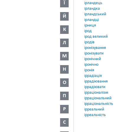
Ї
ірландець
ірландка
ірландський
Й
ірландці
ірниця
К
ірод
ірод великий
Л
іродів
іронізування
іронізувати
М
іронічний
іронічно
Н
іронія
іррадіація
іррадіювання
О
іррадіювати
ірраціоналізм
П
ірраціональний
ірраціональність
Р
ірреальний
ірреальність
С