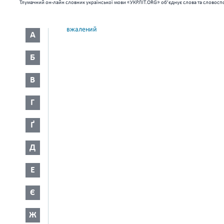
Тлумачний он-лайн словник української мови «УКРЛІТ.ORG» об’єднує слова та словоспо
вжалений
А
Б
В
Г
Ґ
Д
Е
Є
Ж