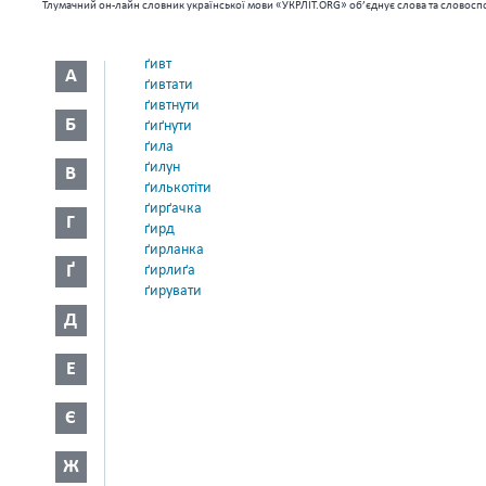
Тлумачний он-лайн словник української мови «УКРЛІТ.ORG» об’єднує слова та словоспо
ґивт
А
ґивтати
ґивтнути
Б
ґиґнути
ґила
ґилун
В
ґилькотіти
ґирґачка
Г
ґирд
ґирланка
Ґ
ґирлиґа
ґирувати
Д
Е
Є
Ж