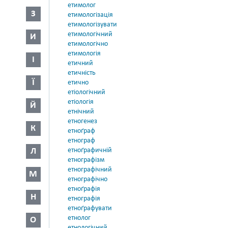
етимолог
З
етимологізація
етимологізувати
етимологічний
И
етимологічно
етимологія
І
етичний
етичність
Ї
етично
етіологічний
етіологія
Й
етнічний
етногенез
К
етноґраф
етнограф
Л
етноґрафичній
етнографізм
етнографічний
М
етнографічно
етноґрафія
Н
етнографія
етноґрафувати
етнолог
О
етнологічний