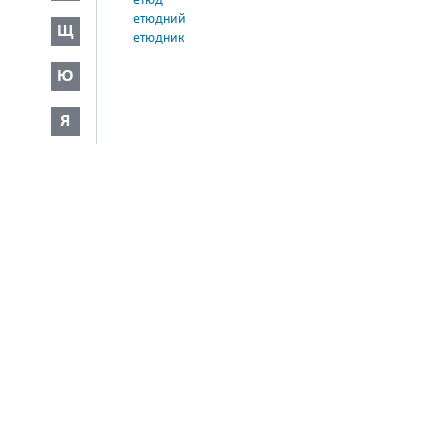
етюд
етюдний
Щ
етюдник
Ю
Я