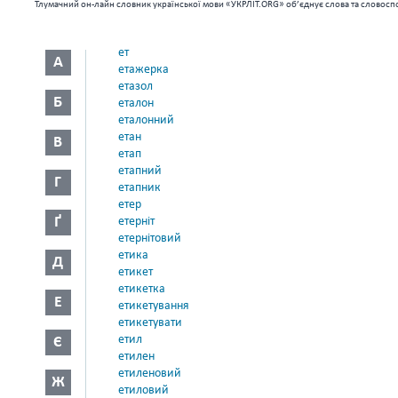
Тлумачний он-лайн словник української мови «УКРЛІТ.ORG» об’єднує слова та словоспо
ет
А
етажерка
етазол
Б
еталон
еталонний
етан
В
етап
етапний
Г
етапник
етер
Ґ
етерніт
етернітовий
етика
Д
етикет
етикетка
Е
етикетування
етикетувати
етил
Є
етилен
етиленовий
Ж
етиловий