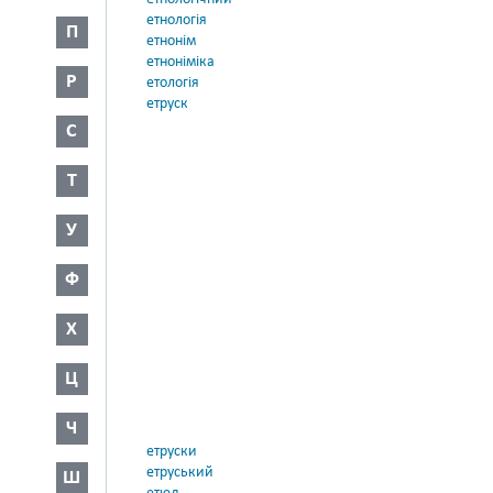
етнологія
П
етнонім
етноніміка
Р
етологія
етруск
С
Т
У
Ф
Х
Ц
Ч
етруски
етруський
Ш