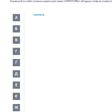
Тлумачний он-лайн словник української мови «УКРЛІТ.ORG» об’єднує слова та словоспо
гзитися
А
Б
В
Г
Ґ
Д
Е
Є
Ж