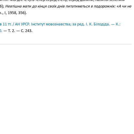
6);
Невтішна мати до кінця своїх днів питатиметься в подорожніх: «А чи не
, І, 1958, 356).
11 тт. / АН УРСР. Інститут мовознавства; за ред. І. К. Білодіда. — К.:
0.
— Т. 2. — С. 243.