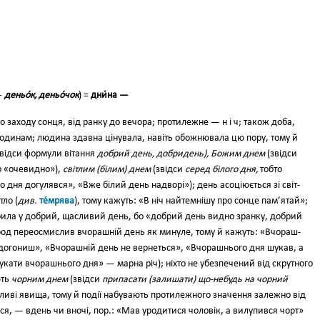
—
деньо́к, деньо́чок
) =
дни́на —
до заходу сонця, від ранку до вечора; протилежне — н і ч; також доба,
 годинам; людина здавна цінувала, навіть обожнювала цю пору, тому й
відси формули вітання
доб­рий день, добридень), Божим днем
(звідси
о «очевидно»),
світлим (білим) днем
(звідси
серед білого дня,
тобто
о дня догулявся», «Вже білий день на­дворі»); день асоціюється зі світ­
тло (
див.
те́мрява
), тому кажуть: «В ніч найтемнішу про сонце пам’ятай»;
ила у добрий, щасливий день, бо «доб­рий день видно зранку, добрий
род пе­реосмислив вчорашній день як минуле, тому й кажуть: «Вчораш­
 догониш», «Вчорашній день не вер­неться», «Вчорашнього дня шукав, а
укати вчорашнього дня» — марна річ); ніхто не убезпечений від скрутного
ють
чор­ним днем
(звідси
припасати (зали­шати) що-небудь на чорний
ечливі явища, тому й події набувають протилеж­ного значення залежно від
ся, — вдень чи вночі, пop.: «Мав уродитися чо­ловік, а вилупився чорт»