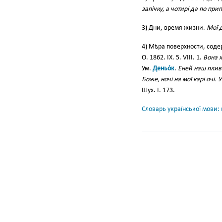
запічку, а чотирі да по прип
3) Дни, время жизни.
Мої д
4) Мѣра поверхности, соде
О. 1862. IX. 5. VІІІ. 1.
Вона х
Ум.
Деньо́к
.
Еней наш плив 
Боже, ночі на мої карі очі.
Шух. І. 173.
Словарь української мови: в