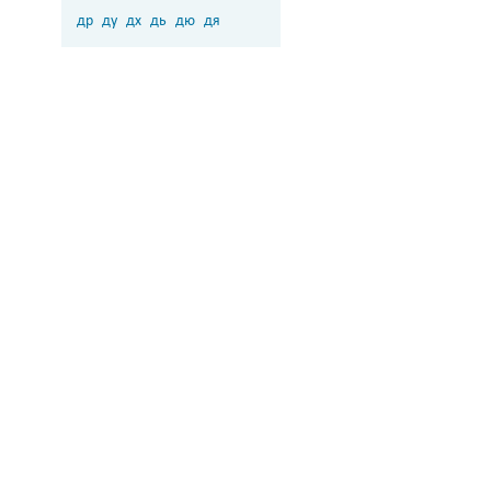
др
ду
дх
дь
дю
дя