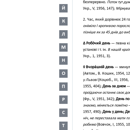
безперервно.
Поток тут дуж
Й
Укр., V, 1956, 147);
Міркува
2. Час, який дорівнює 24 
К
оніміло І кропивою поросл
пізніше як за 45 днів до ви
Л
∆ Робо́чий день
— певна кі
М
установі і т. ін.
В нашій краї
Укр., 1, 1951, 3).
Н
◊ Вчора́шній день
— минул
О
(Автом., В. Кошик, 1954, 12
у Львові
(Коцюб., III, 1956,
П
1955, 404);
День за днем
— 
проїдаючи останнє своє до
Р
(Фр., V, 1951, 342);
День по
знаємо, міняється помітно
1957, 490);
День у день; Де
С
ніч, не переставала мати п
робимо
(Вовчок, І, 1955, 1
Т