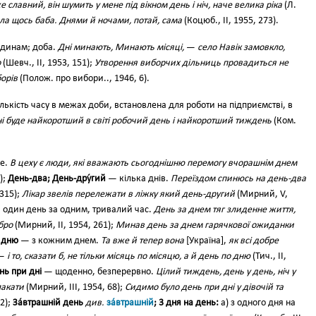
е славний, він шумить у мене під вікном день і ніч, наче велика ріка
(Л.
ла щось баба. Днями й ночами, потай, сама
(Коцюб., II, 1955, 273).
годинам; доба.
Дні минають, Минають місяці,
—
село Навік замовкло,
о
(Шевч., II, 1953, 151);
Утворення виборчих дільниць провадиться не
борів
(Полож. про вибори.., 1946, 6).
лькість часу в межах доби, встановлена для роботи на підприємстві, в
ні буде найкоротший в світі робочий день і найкоротший тиждень
(Ком.
е.
В цеху є люди, які вважають сьогоднішню перемогу вчорашнім днем
);
День-два; День-дру́гий
— кілька днів.
Переїздом спинюсь на день-два
 315);
Лікар звелів перележати в ліжку який день-другий
(Мирний, V,
один день за одним, тривалий час.
День за днем тяг злиденне життя,
бро
(Мирний, II, 1954, 261);
Минав день за днем гарячкової ожиданки
 дню
— з кожним днем.
Та вже й тепер вона
[Україна],
як всі добре
—
і то, сказати б, не тільки місяць по місяцю, а й день по дню
(Тич., II,
нь при дні
— щоденно, безперервно.
Цілий тиждень, день у день, ніч у
лакати
(Мирний, ІІІ, 1954, 68);
Сидимо було день при дні у дівочій та
02);
За́втрашній день
див.
за́втрашній
; 3 дня на день:
а) з одного дня на