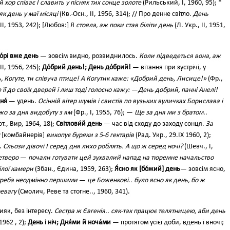
хор співає І славить у піснях тих сонце золоте
(Рильський, І, 1960, 95); *
як день у маї місяці
(Кв.-Осн., II, 1956, 314); // Про денне світло.
День
II, 1953, 242); [Любов:] Я
стояла, аж поки став біліти день
(Л. Укр., II, 1951,
о́рі вже день
— зовсім видно, розвиднилось.
Коли підведеться вона, аж
II, 1956, 245);
До́брий день!; День до́брий!
— вітання при зустрічі, у
 Когуте, ти співуча птице! А Когутик каже: «Добрий день, Лисице!»
(Фр.,
 її до своїх дверей і лиш тоді голосно кажу:
—
День добрий, панні Анелі!
ня́
— удень.
Осінній вітер шумів і свистів по вузьких вуличках Борислава і
іжо за дня видобуту з ям
(Фр., І, 1955, 76); —
Ще за дня ми з братом..
т., Вир, 1964, 18);
Світлови́й день
— час від сходу до заходу сонця.
За
[комбайнерів]
викопує буряки з 5
-
6 гектарів
(Рад. Укр., 29.IX 1960, 2);
.
Сльози дівочі І серед дня лихо роблять. А що ж серед ночі?
(Шевч., І,
етверо
—
почали готувати цей зухвалий напад на тюремне начальство
ілої камери
(Збан., Єдина, 1959, 263);
Я́сно як [бо́жий] день
— зовсім ясно,
треба неодмінно першими
—
це Боженкові.. було ясно як день, бо ж
евагу
(Смолич, Реве та стогне.., 1960, 341).
як, без інтересу.
Сестра ж Євгенія.. сяк-так працює телятницею, аби день
1962 , 2);
День і ніч; Дня́ми й ноча́ми
— протягом усієї доби, вдень і вночі;