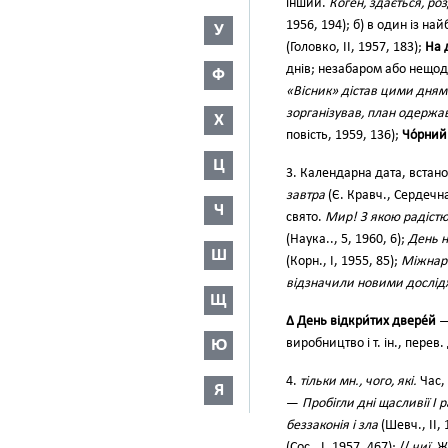
інший.
Коген, здається, роз
1956, 194); б) в один із н
У
(Головко, II, 1957, 183);
На 
днів; незабаром або нещо
Ф
«Вісник» дістав цими дня
зорганізував, план одержав
Х
повість, 1959, 136);
Чо́рний
Ц
3. Календарна дата, встан
завтра
(Є. Кравч., Сердечна
Ч
свято.
Мир! З якою радіст
(Наука.., 5, 1960, 6);
День н
Ш
(Корн., І, 1955, 85);
Міжнаро
відзначили новими дослі
Щ
∆ День відкри́тих двере́й
—
Ю
виробництво і т. ін., пере
4.
тільки мн., чого, які.
Час,
Я
—
Пробігли дні щасливії І 
беззаконія і зла
(Шевч., II, 
(Сос., І, 1957, 467); //
чиї.
Ж