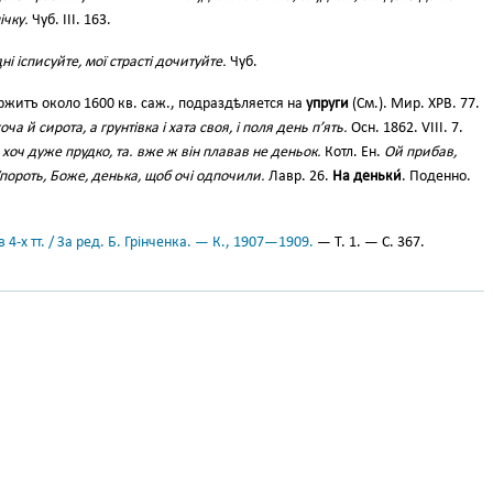
ічку.
Чуб. ІІІ. 163.
ні ісписуйте, мої страсті дочитуйте.
Чуб.
ржитъ около 1600 кв. саж., подраздѣляется на
упруги
(См.). Мир. ХРВ. 77.
оча й сирота, а грунтівка і хата своя, і поля день п’ять.
Осн. 1862. VIII. 7.
хоч дуже прудко, та. вже ж він плавав не деньок.
Котл. Ен.
Ой прибав,
 Упороть, Боже, денька, щоб очі одпочили.
Лавр. 26.
На деньки́
. Поденно.
 4-х тт. / За ред. Б. Грінченка. — К., 1907—1909.
— Т. 1. — С. 367.