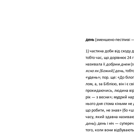
день
(зменшено-пестливі 
1) частина доби від сходу 
тобто час, що до­рівнює 24
називала її
добрим днем
(з
ясно як [Божий] день,
тобт
«удень»; пop. ще: «До білог
лом, а, за Біблією, він і є сві
прокидаючись, людина вір
рік — з весни»; мудрий на
нього дня стома кіньми не
що робити, не знав» (бо «ш
часу, який здавна назива
день
); день і ніч — супер
того, коли вони відбувають