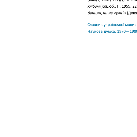
хлібом
(Коцюб., II, 1955, 22
бачили, чи не чули?»
(Довж.
Словник української мови: в 
Наукова думка, 1970—198