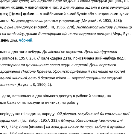
добув уже гроші, хоч відтягає з дня на день з своїм приїздом
(Коцюб., III,
айближчих днів, у найближчий час.
З дня на день ждали в село землемірів
днях; [Цими] дня́ми
— у найближчий з майбутніх або з недавно минулих
давно.
На днях думаю запрягтися у переписку
(Мирний, V, 1955, 358);
ми, дуже Вам дякую
(Коцюб., III, 1956, 278);
Ліспромгосп контору у Вижниці
 на вивіз лісу, днями й платформи під нього подавати почнуть
(Мур., Бук.
 день
див.
чо́рний
.
овлена для чого-небудь.
До лікарні не впустили. День відвідування
—
 розмова, 1957, 25); // Календарна дата, присвячена якій-небудь події;
ю повторювали це священне слово люди в перший День перемоги
ародження Платона Кречета. Урочисто прибраний стіл чекає на гостей
дний жіночий день 8 березня жінки
—
наукові працівники академії
дженнями
(Наука.., 3, 1960, 2).
 дата, встановлена для вільного доступу в учбовий заклад, на
в. для бажаючих поступити вчитись, на роботу.
 період у житті людини, народу.
Ой річечко, голубонько! Як хвилечки твої
радощі мої…
(Гл., Вибр., 1957, 232);
Минуть, Уже потроху і минають дні
1953, 326);
Вони
[візники]
на фоні днів нових Як щось забуте й архаїчне
иття.
Мої дні течуть тепер серед степу, серед долини, налитої зеленим