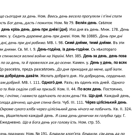
що сьогодня за день.
Ном.
Ввесь день весело прогуляли і п’яні спати
сть Бог день, дасть і пожиток.
Ном. № 79.
Вели́к-день
. Свѣтлое
,
день крізь день
,
день при дне́ві (дні)
. Изо дня въ день. Мнж. 178.
День
мен. у.
Сидить даремне день при дневі.
Ном. № 10885.
День при дні
дні, день при дні робимо.
МВ. І. 98.
Сими́ дня́ми
,
тими́ дня́ми
. Въ эти
ми днями.
Св. М. І. 9.
День-годи́на
,
із день-годи́ни
. Съ нѣкотораго
и спинилися великі войни на Україні.
Мет. 385.
День за день
,
день поза
по за день, та й провелося аж до осени.
Камен. у.
День у день
,
по всяк
 До разсвѣта, предъ разсвѣтомъ.
До дня приходив до мене, щоб їхати.
на добри́день дава́ти
. Желать добраго дня.
На добридень, серденько.
вам добрий.
МВ. І. 111.
Одного́ дня
. Разъ; въ одинъ изъ дней.
Одного
 та Яків сиділи собі на призьбі.
Ком. II. 44.
По всяк день
. Постоянно,
, і очіпки, і намиста одвічають по всяк день!
Кв.
Що-дня́
. Каждый день,
олода дівчино, що-дня спина бита.
Чуб. ІІІ. 111.
Че́рез цілі́сінький день
.
Окроме сухого хліба через цілісінький день нічого не побачить.
Кв. II. 324.
нь, рѣшительно каждый день.
Я сама день-денички як голубка гуду.
Г.
 Ежедневно.
Що в Бога день усе голову їсть.
Ном. стр. 55.
день празнику.
Ном. № 191.
Блудили хлоп’ята, блудили, сім день да по