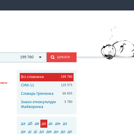
199 760
ШУКАТИ
Всі словники
199 760
СУМ-11
129 375
Словарь Грінченка
66 605
Знаки етнокультури
3 780
Жайворонка
да
дб
дв
де
дє
дж
дз
ди
ді
дї
дл
дм
дн
до
дп