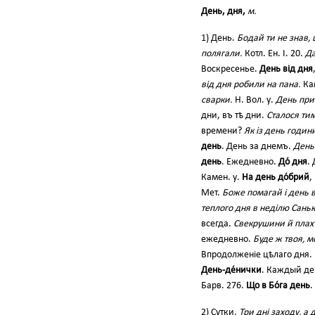
День, дня,
м.
1) День.
Бодай ти не знав, 
полягали.
Котл. Ен. І. 20.
Да
Воскресенье.
День від дня
від дня робили на пана.
Ка
сварки.
Н. Вол. у.
День при 
дни, въ тѣ дни.
Сталося ти
времени?
Як із день годин
день
. День за днемъ.
День 
день
. Ежедневно.
До́ дня
.
Камен. у.
На день до́брий
,
Мет.
Боже помагай і день 
теплого дня в неділю Санько
всегда.
Свекрушини й плахти
ежедневно.
Буде ж твоя, м
Впродолженіе цѣлаго дня.
День-де́нички
. Каждый де
Барв. 276.
Що в Бо́га день
.
2) Сутки.
Три дні заходу, а 