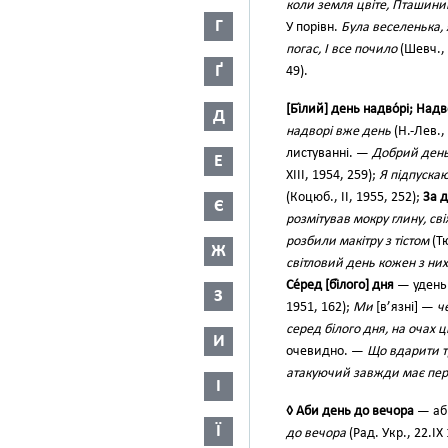
коли земля цвіте, Пташиний 
Г
У порівн.
Була веселенька, 
погас, І все почило
(Шевч., 
Ґ
49).
[Бі́лий] день надво́рі; Надв
Д
надворі вже день
(Н.-Лев., 
листуванні. —
Добрий день,
Е
XIII, 1954, 259);
Я підпускаю
(Коцюб., II, 1955, 252);
За д
Є
розмітував мокру глину, св
розбили макітру з тістом
(Тю
Ж
світловий день кожен з них
Се́ред [бі́лого] дня
— удень
З
1951, 162);
Ми
[в’язні] —
ч
серед білого дня, на очах ц
И
очевидно. —
Що вдарити 
атакуючий завжди має пер
І
◊ Аби день до вечора
— аби
Ї
до вечора
(Рад. Укр., 22.IX 