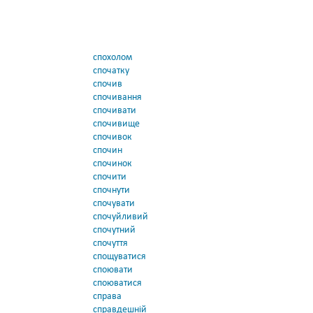
спохолом
спочатку
спочив
спочивання
спочивати
спочивище
спочивок
спочин
спочинок
спочити
спочнути
спочувати
спочуйливий
спочутний
спочуття
спощуватися
споювати
споюватися
справа
справдешній