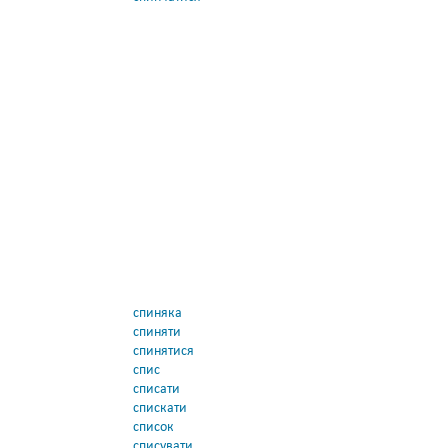
спиняка
спиняти
спинятися
спис
списати
спискати
список
списувати