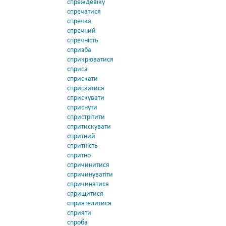
спреждевіку
спречатися
спречка
спречний
спречність
спризба
сприкрюватися
сприса
сприскати
сприскатися
сприскувати
сприснути
спристрітити
спритискувати
спритний
спритність
спритно
спричинитися
спричинуватіти
спричинятися
сприщитися
сприятелитися
сприяти
спроба