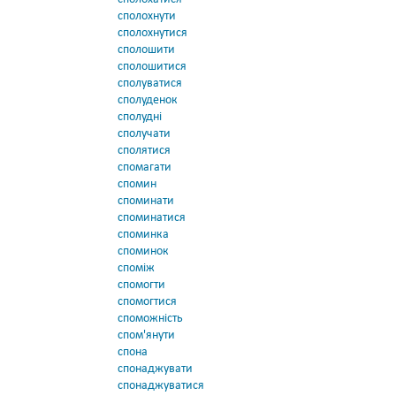
сполохнути
сполохнутися
сполошити
сполошитися
сполуватися
сполуденок
сполудні
сполучати
сполятися
спомагати
спомин
споминати
споминатися
споминка
споминок
споміж
спомогти
спомогтися
споможність
спом'янути
спона
спонаджувати
спонаджуватися