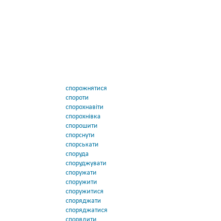
спорожнятися
спороти
спорохнавіти
спорохнівка
спорошити
спорснути
спорськати
споруда
споруджувати
споружати
споружити
споружитися
споряджати
споряджатися
спорядити