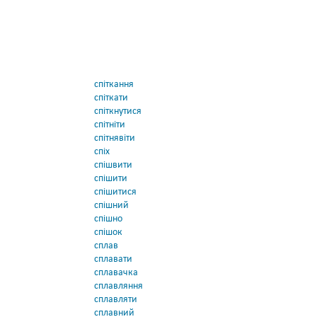
спіткання
спіткати
спіткнутися
спітніти
спітнявіти
спіх
спішвити
спішити
спішитися
спішний
спішно
спішок
сплав
сплавати
сплавачка
сплавляння
сплавляти
сплавний