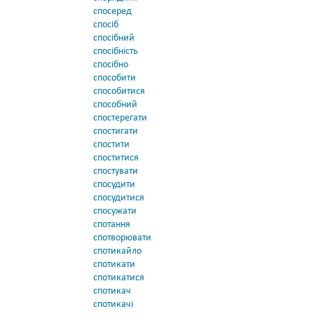
спосеред
спосіб
спосібний
спосібність
спосібно
способити
способитися
способний
спостерегати
спостигати
спостити
споститися
спостувати
спосудити
спосудитися
спосужати
спотання
спотворювати
спотикайло
спотикати
спотикатися
спотикач
спотикачі