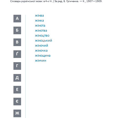
Словарь української мови: в 4-х тт. / За ред. Б. Грінченка. — К., 1907—1909.
жінва
А
жінка
жінота
Б
жінотва
жіноцтво
жіноцький
В
жіночий
жіночка
Ґ
жінощина
жінчин
Г
Д
Е
Є
Ж