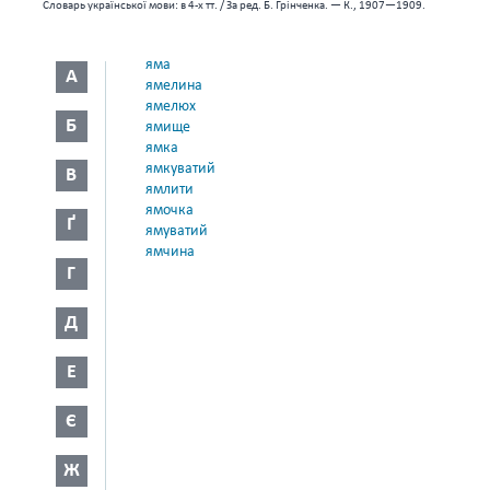
Словарь української мови: в 4-х тт. / За ред. Б. Грінченка. — К., 1907—1909.
яма
А
ямелина
ямелюх
Б
ямище
ямка
ямкуватий
В
ямлити
ямочка
Ґ
ямуватий
ямчина
Г
Д
Е
Є
Ж