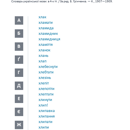
Словарь української мови: в 4-х тт. / За ред. Б. Грінченка. — К., 1907—1909.
хлак
А
хламати
хламида
Б
хламидник
хламидниця
хламіття
В
хланок
хлань
Ґ
хлап
хлебеснути
Г
хлебтати
хлезінь
хлепіт
Д
хлепотіти
хлептати
Е
хлинути
хлип!
хлипавка
Є
хлипання
хлипати
Ж
хлипи