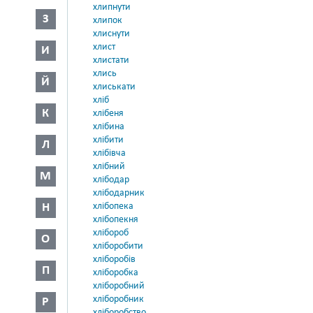
хлипнути
З
хлипок
хлиснути
хлист
И
хлистати
хлись
Й
хлиськати
хліб
К
хлібеня
хлібина
хлібити
Л
хлібівча
хлібний
М
хлібодар
хлібодарник
Н
хлібопека
хлібопекня
хлібороб
О
хліборобити
хліборобів
П
хліборобка
хліборобний
хліборобник
Р
хліборобство