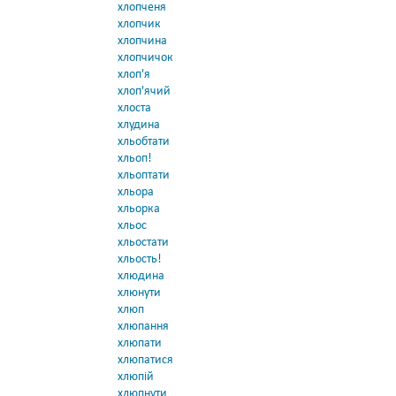
хлопченя
хлопчик
хлопчина
хлопчичок
хлоп'я
хлоп'ячий
хлоста
хлудина
хльобтати
хльоп!
хльоптати
хльора
хльорка
хльос
хльостати
хльость!
хлюдина
хлюнути
хлюп
хлюпання
хлюпати
хлюпатися
хлюпій
хлюпнути