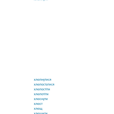
хлюпнутися
хлюпостатися
хлюпостіти
хлюпотіти
хлюснути
хлюст
хлющ
хлющити