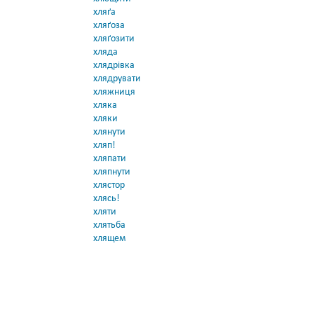
хляґа
хляґоза
хляґозити
хляда
хлядрівка
хлядрувати
хляжниця
хляка
хляки
хлянути
хляп!
хляпати
хляпнути
хлястор
хлясь!
хляти
хлятьба
хлящем