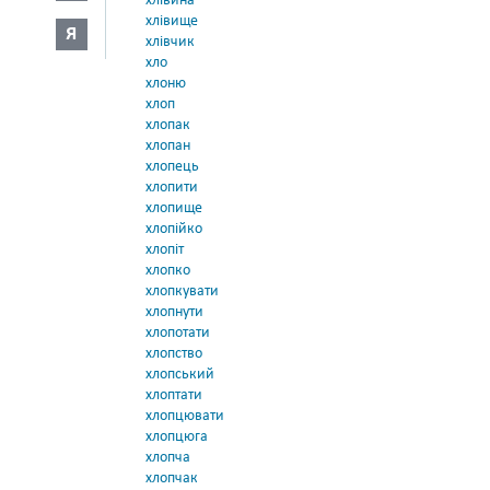
хлівина
хлівище
Я
хлівчик
хло
хлоню
хлоп
хлопак
хлопан
хлопець
хлопити
хлопище
хлопійко
хлопіт
хлопко
хлопкувати
хлопнути
хлопотати
хлопство
хлопський
хлоптати
хлопцювати
хлопцюга
хлопча
хлопчак