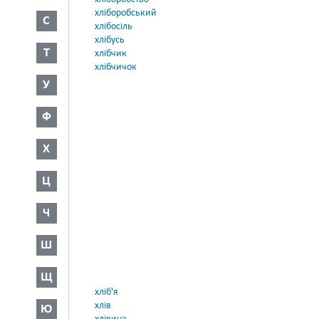
хліборобський
С
хлібосіль
хлібусь
Т
хлібчик
хлібчичок
У
Ф
Х
Ц
Ч
Ш
Щ
хліб'я
хлів
Ю