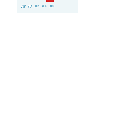
ду
дх
дь
дю
дя