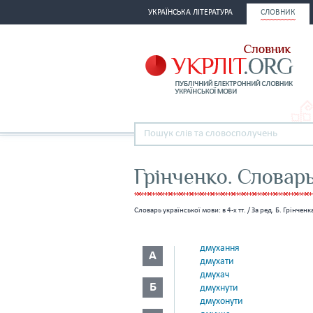
УКРАЇНСЬКА ЛІТЕРАТУРА
СЛОВНИК
Грінченко. Словар
Словарь української мови: в 4-х тт. / За ред. Б. Грінче
дмухання
А
дмухати
дмухач
Б
дмухнути
дмухонути