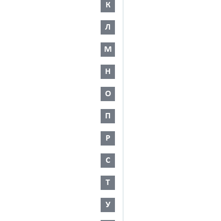
К
Л
М
Н
О
П
Р
С
Т
У