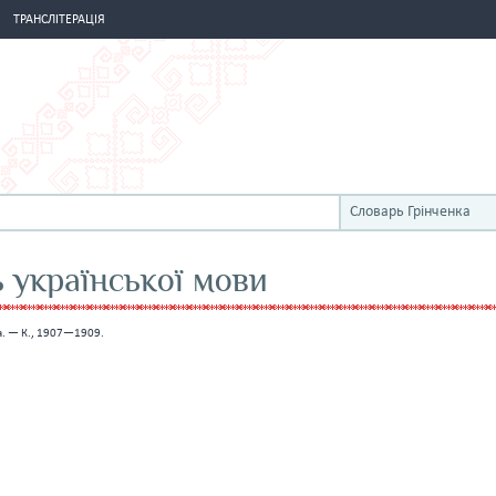
ТРАНСЛІТЕРАЦІЯ
Словарь Грінченка
ь української мови
нка. — К., 1907—1909.