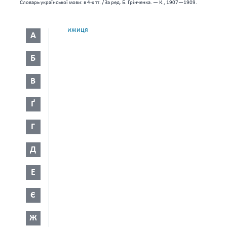
Словарь української мови: в 4-х тт. / За ред. Б. Грінченка. — К., 1907—1909.
ижиця
А
Б
В
Ґ
Г
Д
Е
Є
Ж