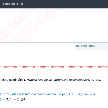
ТРАНСЛІТЕРАЦІЯ
Всі словники
пестл. до
кінці́вка
.
Чудова кінцівочка: дотепна й переконлива
(Літ. газ.,
11 тт. / АН УРСР. Інститут мовознавства; за ред. І. К. Білодіда. — К.:
0.
— Т. 4. — С. 167.