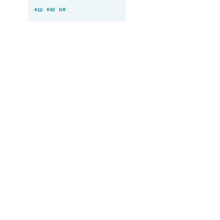
кш
кю
кя