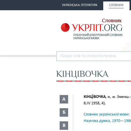
УКРАЇНСЬКА ЛІТЕРАТУРА
СЛОВНИК
КІНЦІВОЧКА
КІНЦІ́ВОЧКА
, и,
ж.
Зменш.-
А
8.ІV 1958, 4).
Б
Словник української мови: в 
Наукова думка, 1970—198
В