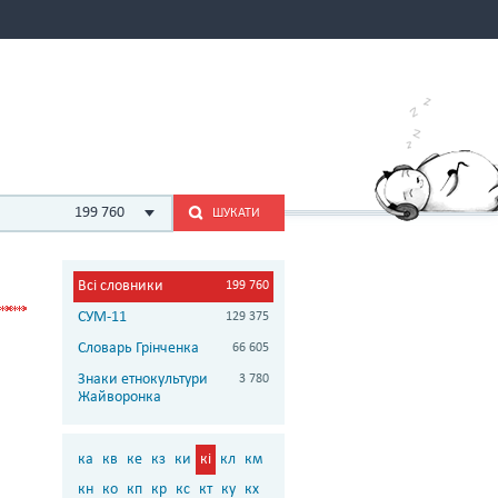
199 760
ШУКАТИ
Всі словники
199 760
СУМ-11
129 375
Словарь Грінченка
66 605
Знаки етнокультури
3 780
Жайворонка
ка
кв
ке
кз
ки
кі
кл
км
кн
ко
кп
кр
кс
кт
ку
кх