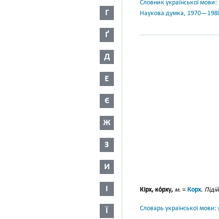
Словник української мови: в 
Г
Наукова думка, 1970—198
Ґ
Д
Е
Є
Ж
З
И
І
Кірх, ко́рху,
м.
=
Корх
.
Піді
Словарь української мови: в
Ї