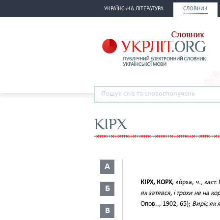
УКРАЇНСЬКА ЛІТЕРАТУРА
СЛОВНИК
КІРХ
А
КІРХ, КОРХ
, ко́рха,
ч., заст.
Б
як затявся, і трохи не на к
Опов.., 1902, 65);
Виріс як 
В