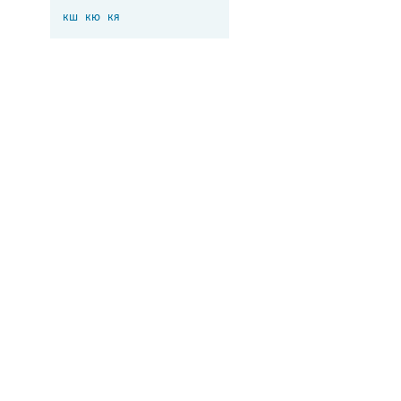
кш
кю
кя