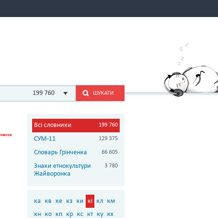
199 760
ШУКАТИ
Всі словники
199 760
СУМ-11
129 375
Словарь Грінченка
66 605
Знаки етнокультури
3 780
Жайворонка
ка
кв
ке
кз
ки
кі
кл
км
кн
ко
кп
кр
кс
кт
ку
кх