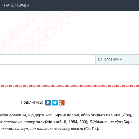
ТРАНСЛІТЕРАЦІЯ
Всі словники
Поділитись:
Міра довжини, що дорівнює ширині долоні, або чотирьох пальців.
Дощ,
орх лежало на шляху пилу
(Мирний, II, 1954, 300);
Підіймись на кірх
(Барв.,
ячменик на корх, що тілько на голу косу косити
(Сл. Гр.).