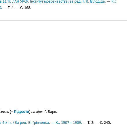
11 тт. / АН УРСР. Інститут мовознавства; за ред. І. К. Білодіда. — К.:
0.
— Т. 4. — С. 168.
ймись
(=
Підрости
)
на кірх.
Г. Барв.
 4-х тт. / За ред. Б. Грінченка. — К., 1907—1909.
— Т. 2. — С. 245.