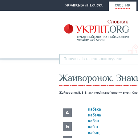
УКРАЇНСЬКА ЛІТЕРАТУРА
СЛОВНИК
Жайворонок. Знаки
Жайворонок В. В. Знаки української етнокультури: Сло
кабака
А
кабала
кабан
Б
кабат
кабиця