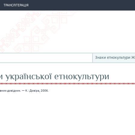
ТРАНСЛІТЕРАЦІЯ
Знаки етнокультури 
 української етнокультури
вник-довідник. — К.: Довіра, 2006.