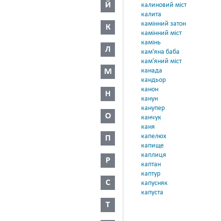
Й
калиновий міст
калита
камінний затон
К
камінний міст
камінь
Л
кам'яна баба
кам'яний міст
М
канада
кандьор
канон
Н
канун
канупер
О
канчук
каня
капелюх
П
капище
каплиця
Р
каптан
каптур
С
капусняк
капуста
Т