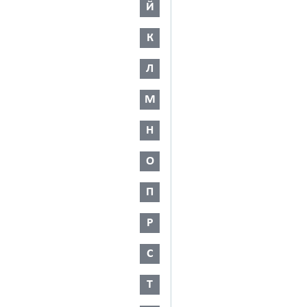
Й
К
Л
М
Н
О
П
Р
С
Т