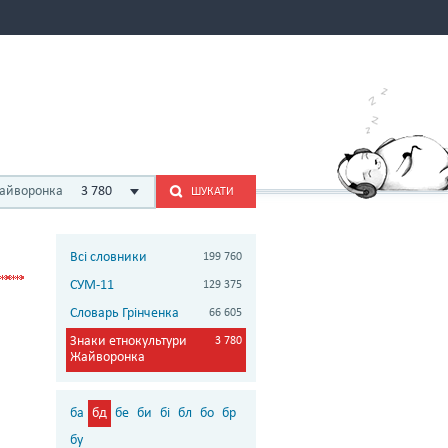
Жайворонка
3 780
ШУКАТИ
Всі словники
199 760
СУМ-11
129 375
Словарь Грінченка
66 605
Знаки етнокультури
3 780
Жайворонка
ба
бд
бе
би
бі
бл
бо
бр
бу