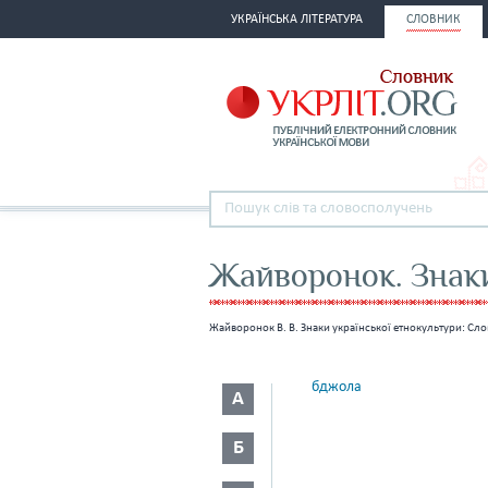
УКРАЇНСЬКА ЛІТЕРАТУРА
СЛОВНИК
Жайворонок. Знаки
Жайворонок В. В. Знаки української етнокультури: Сло
бджола
А
Б