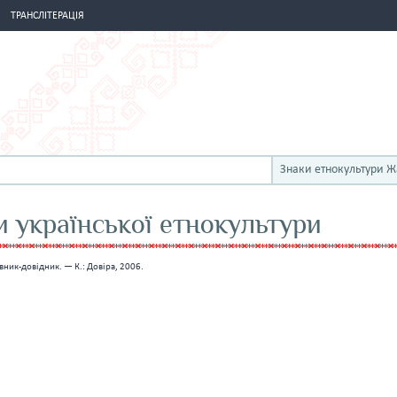
ТРАНСЛІТЕРАЦІЯ
Знаки етнокультури 
 української етнокультури
вник-довідник. — К.: Довіра, 2006.