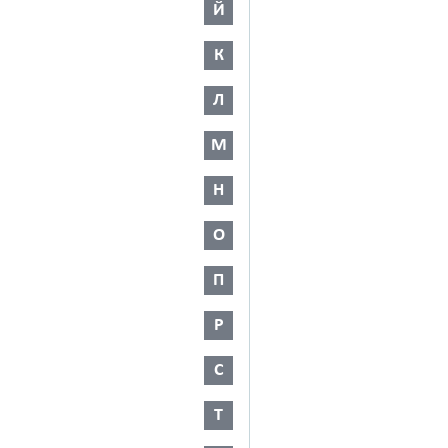
Й
К
Л
М
Н
О
П
Р
С
Т