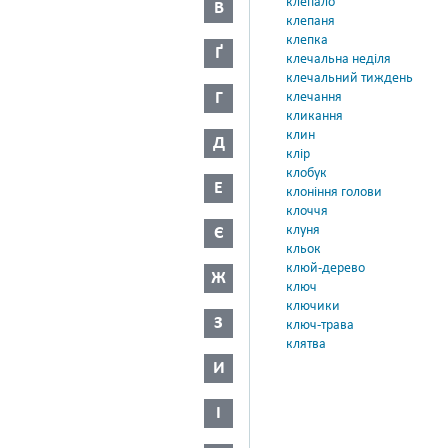
клепало
В
клепаня
клепка
Ґ
клечальна неділя
клечальний тиждень
Г
клечання
кликання
клин
Д
клір
клобук
Е
клоніння голови
клоччя
клуня
Є
кльок
клюй-дерево
Ж
ключ
ключики
З
ключ-трава
клятва
И
І