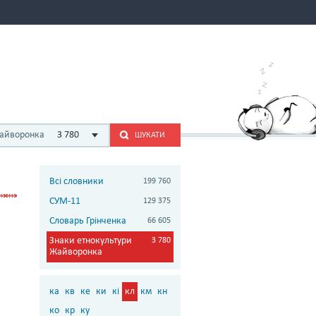
Жайворонка
3 780
ШУКАТИ
Всі словники
199 760
СУМ-11
129 375
Словарь Грінченка
66 605
Знаки етнокультури
3 780
Жайворонка
ка
кв
ке
ки
кі
кл
км
кн
ко
кр
ку