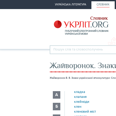
УКРАЇНСЬКА ЛІТЕРАТУРА
СЛОВНИК
Жайворонок. Знаки
Жайворонок В. В. Знаки української етнокультури: Сло
кладка
А
клапаня
клейноди
Б
клен
кленовий міст