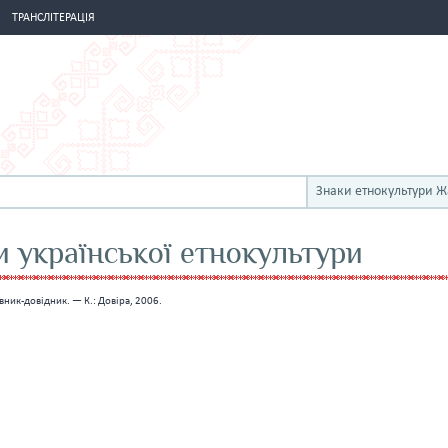
ТРАНСЛІТЕРАЦІЯ
Знаки етнокультури 
 української етнокультури
вник-довідник. — К.: Довіра, 2006.