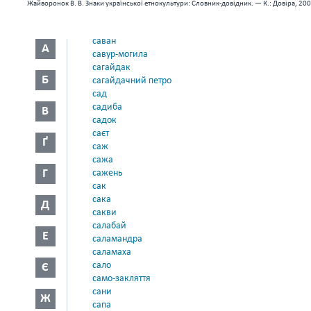
Жайворонок В. В. Знаки української етнокультури: Словник-довідник. — К.: Довіра, 200
саван
А
савур-могила
сагайдак
Б
сагайдачний петро
сад
садиба
В
садок
саєт
Ґ
саж
сажа
Г
сажень
сак
сака
Д
сакви
салабай
Е
саламандра
саламаха
сало
Є
само-закляття
сани
Ж
сапа