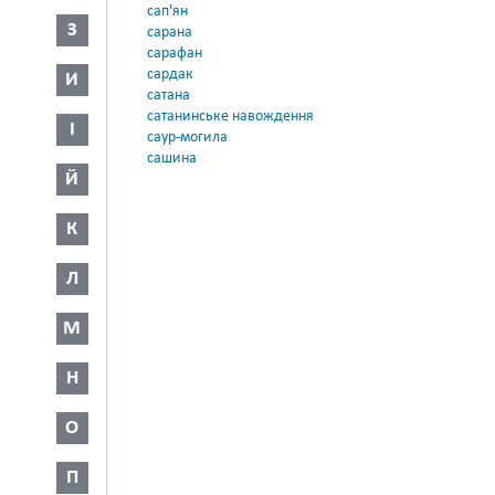
сап'ян
З
сарана
сарафан
сардак
И
сатана
сатанинське навождення
І
саур-могила
сашина
Й
К
Л
М
Н
О
П