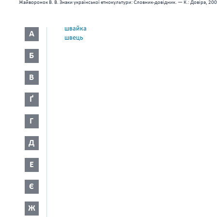
Жайворонок В. В. Знаки української етнокультури: Словник-довідник. — К.: Довіра, 200
швайка
А
швець
Б
В
Ґ
Г
Д
Е
Є
Ж