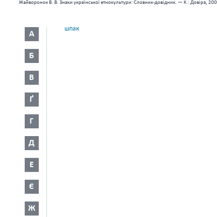
Жайворонок В. В. Знаки української етнокультури: Словник-довідник. — К.: Довіра, 200
шпак
А
Б
В
Ґ
Г
Д
Е
Є
Ж