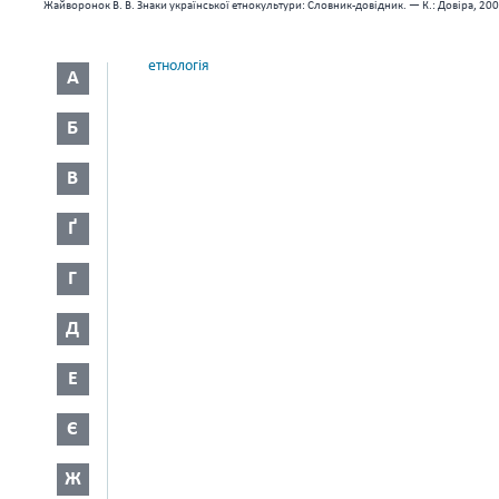
Жайворонок В. В. Знаки української етнокультури: Словник-довідник. — К.: Довіра, 200
етнологія
А
Б
В
Ґ
Г
Д
Е
Є
Ж