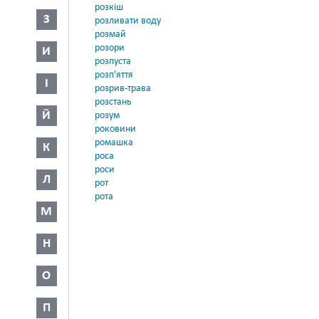
розкіш
З
розливати воду
розмай
розори
И
розпуста
розп'яття
І
розрив-трава
розстань
Й
розум
роковини
ромашка
К
роса
роси
Л
рот
рота
М
Н
О
П