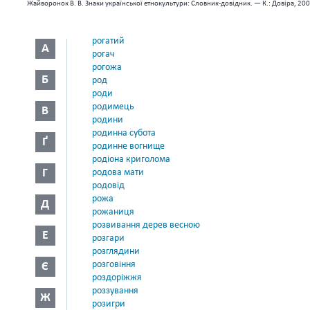
Жайворонок В. В. Знаки української етнокультури: Словник-довідник. — К.: Довіра, 200
рогатий
А
рогач
рогожа
Б
род
роди
родимець
В
родини
родинна субота
Ґ
родинне вогнище
родіона криголома
Г
родова мати
родовід
рожа
Д
рожаниця
розвивання дерев весною
Е
розгари
розглядини
розговіння
Є
роздоріжжя
роззування
Ж
розигри