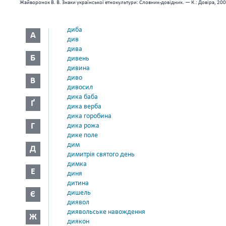
Жайворонок В. В. Знаки української етнокультури: Словник-довідник. — К.: Довіра, 200
диба
А
див
дива
Б
дивень
дивина
диво
В
дивосил
дика баба
Ґ
дика верба
дика горобина
Г
дика рожа
дике поле
дим
Д
димитрія святого день
димка
Е
диня
дитина
дишель
Є
диявол
диявольське навождення
Ж
диякон