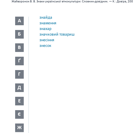
Жайворонок В. В. Знаки української етнокультури: Словник-довідник. — К.: Довіра, 200
знайда
А
знамення
знахар
Б
значковий товариш
знесіння
знесок
В
Ґ
Г
Д
Е
Є
Ж