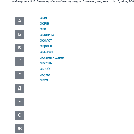
Жайворонок В. В. Знаки української етнокультури: Словник-довідник. — К.: Довіра, 200
окіл
А
окіян
око
Б
оковита
околот
окраєць
В
оксамит
оксанин день
Ґ
оксень
октоїх
Г
окунь
окуп
Д
Е
Є
Ж