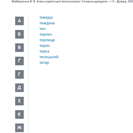
Жайворонок В. В. Знаки української етнокультури: Словник-довідник. — К.: Довіра, 200
тиверці
А
тиждень
тин
Б
тирлич
тирлище
тирло
В
тирса
тисяцький
Ґ
титар
Г
Д
Е
Є
Ж