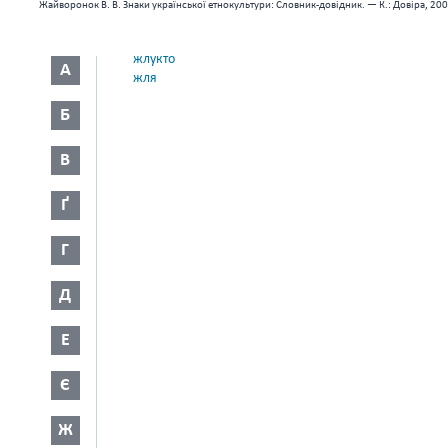
Жайворонок В. В. Знаки української етнокультури: Словник-довідник. — К.: Довіра, 200
жлукто
А
жля
Б
В
Ґ
Г
Д
Е
Є
Ж