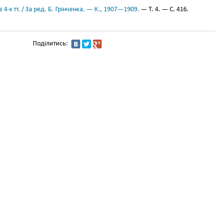
 4-х тт. / За ред. Б. Грінченка. — К., 1907—1909.
— Т. 4. — С. 416.
Поділитись: