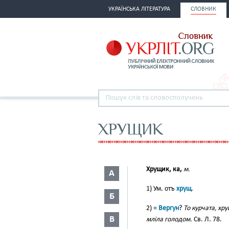
УКРАЇНСЬКА ЛІТЕРАТУРА
СЛОВНИК
ХРУЩИК
Хрущик, ка,
м.
А
1) Ум. отъ
хрущ
.
Б
2) =
Вергун
?
То курчата, хр
В
мліла голодом.
Св. Л. 78.