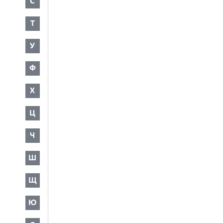
С
Т
У
Ф
Х
Ц
Ч
Ш
Щ
Ю