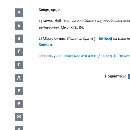
Боїще, ща,
с.
А
1) Битва, бой.
Хоч і не одіб’єшся вже, так боїщем нав
Б
руйнування.
Мир. ХРВ. 84.
В
2) Мѣсто битвы.
Пішли ся брати
( =
Битися
)
на олов’я
Боїсько
.
Ґ
Словарь української мови: в 4-х тт. / За ред. Б. Грін
Г
Поділитись:
Д
Е
Є
Ж