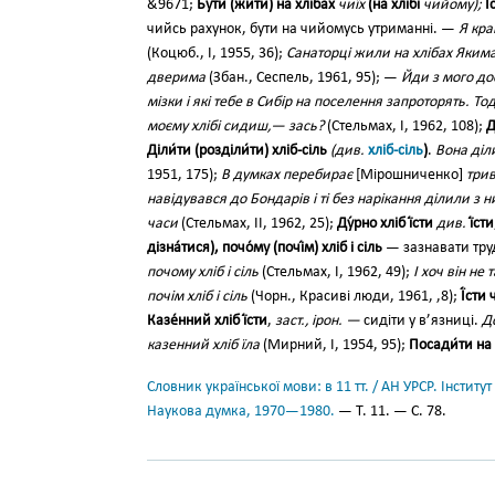
&́9671;
Бу́ти (жи́ти) на хліба́х
чиїх
(на хлі́бі
чийому);
Ї
чийсь рахунок, бути на чийомусь утриманні. —
Я кра
(Коцюб., І, 1955, 36);
Санаторці жили на хлібах Якима
дверима
(Збан., Сеспель, 1961, 95); —
Йди з мого дос
мізки і які тебе в Сибір на поселення запроторять. Т
моєму хлібі сидиш,— зась?
(Стельмах, І, 1962, 108);
Д
Діли́ти (розділи́ти) хліб-сіль
(див.
хліб-сіль
)
.
Вона діл
1951, 175);
В думках перебирає
[Мірошниченко]
трив
навідувався до Бондарів і ті без нарікання ділили з н
часи
(Стельмах, II, 1962, 25);
Ду́рно хліб ї́сти
див.
ї́сти
дізна́тися), почо́му (почі́м) хліб і сіль
— зазнавати тру
почому хліб і сіль
(Стельмах, І, 1962, 49);
І хоч він не 
почім хліб і сіль
(Чорн., Красиві люди, 1961, ,8);
Ї́сти
Казе́нний хліб ї́сти
,
заст., ірон. —
сидіти у в’язниці.
Д
казенний хліб їла
(Мирний, І, 1954, 95);
Посади́ти на к
Словник української мови: в 11 тт. / АН УРСР. Інститут
Наукова думка, 1970—1980.
— Т. 11. — С. 78.