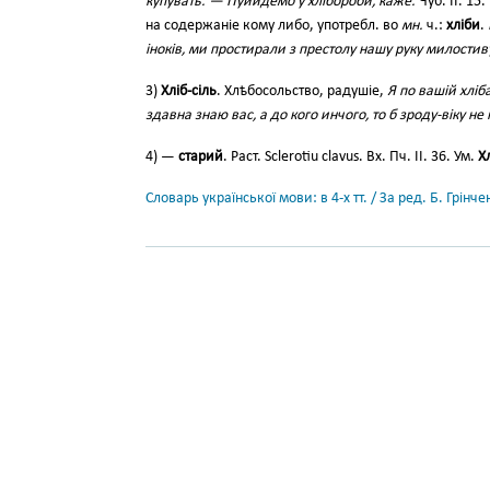
купувать. — Пуийдемо у хлібороби, каже.
Чуб. II. 1
на содержаніе кому либо, употребл. во
мн.
ч.:
хліби
.
іноків, ми простирали з престолу нашу руку милостиву
3)
Хліб-сіль
. Хлѣбосольство, радушіе,
Я по вашій хліб
здавна знаю вас, а до кого инчого, то б зроду-віку н
4) —
старий
. Раст. Sclerotiu clavus. Вх. Пч. II. 36. Ум.
Х
Словарь української мови: в 4-х тт. / За ред. Б. Грін