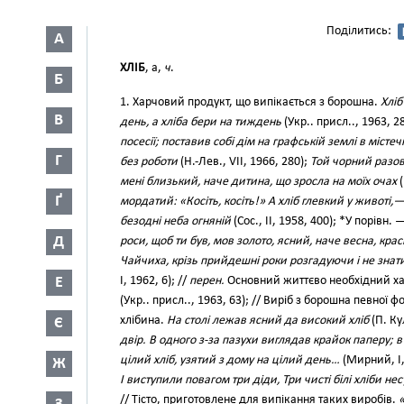
Поділитись:
А
ХЛІБ
, а,
ч
.
Б
1. Харчовий продукт, що випікається з борошна.
Хліб
В
день, а хліба бери на тиждень
(Укр.. присл.., 1963, 
посесії; поставив собі дім на графській землі в містеч
Г
без роботи
(Н.-Лев., VII, 1966, 280);
Той чорний разови
мені близький, наче дитина, що зросла на моїх очах
(
Ґ
мордатий: «Косіть, косіть!» А хліб глевкий у животі,
безодні неба огняній
(Сос., II, 1958, 400); *У порівн.
Д
роси, щоб ти був, мов золото, ясний, наче весна, кра
Чайчиха, крізь прийдешні роки розгадуючи і не зна
Е
І, 1962, 6); //
перен.
Основний життєво необхідний х
(Укр.. присл.., 1963, 63); // Виріб з борошна певної
хлібина.
На столі лежав ясний да високий хліб
(П. Ку
Є
двір. В одного з-за пазухи виглядав крайок паперу; в
цілий хліб, узятий з дому на цілий день…
(Мирний, І,
Ж
І виступили повагом три діди, Три чисті білі хліби не
// Тісто, приготовлене для випікання таких виробів.
«