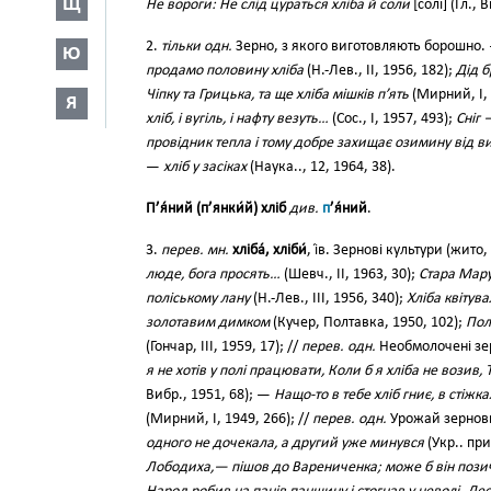
Щ
Не вороги: Не слід цураться хліба й соли
[солі] (Гл., 
2.
тільки одн.
Зерно, з якого виготовляють борошно
Ю
продамо половину хліба
(Н.-Лев., II, 1956, 182);
Дід б
Чіпку та Грицька, та ще хліба мішків п’ять
(Мирний, І, 
Я
хліб, і вугіль, і нафту везуть…
(Сос., І, 1957, 493);
Сніг 
провідник тепла і тому добре захищає озимину від ви
—
хліб у засіках
(Наука.., 12, 1964, 38).
П’я́ний (п’янки́й) хліб
див.
п
’я́ний
.
3.
перев. мн.
хліба́, хліби́
, і́в. Зернові культури (жито,
люде, бога просять…
(Шевч., II, 1963, 30);
Стара Мару
поліському лану
(Н.-Лев., III, 1956, 340);
Хліба квітув
золотавим димком
(Кучер, Полтавка, 1950, 102);
Пол
(Гончар, III, 1959, 17); //
перев. одн.
Необмолочені зе
я не хотів у полі працювати, Коли б я хліба не возив, Т
Вибр., 1951, 68); —
Нащо-то в тебе хліб гниє, в стіж
(Мирний, І, 1949, 266); //
перев. одн.
Урожай зернов
одного не дочекала, а другий уже минувся
(Укр.. при
Лободиха,— пішов до Варениченка; може б він позич