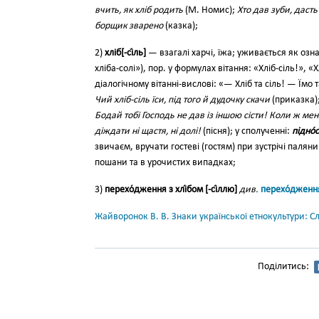
вчить, як хліб родить
(М. Номис);
Хто дав зуби, дасть 
борщик зварено
(казка);
2)
хліб[-сі́ль]
— взагалі харчі, їжа; уживається як озна
хліба-солі»), пор. у формулах вітання: «Хліб-сіль!», «
діалогічному вітанні-вислові: «— Хліб та сіль! — Їмо та
Чий хліб-сіль їси, під того й дудочку скачи
(приказка
Бодай тобі Господь не дав із іншою сісти! Коли ж мен
діждати ні щастя, ні долі!
(пісня); у сполученні:
підно́с
звичаєм, вручати гостеві (гостям) при зустрічі паляни
пошани та в урочистих випадках;
3)
перехо́дження з хлі́бом [-сі́ллю]
див.
перехо́дженн
Жайворонок В. В. Знаки української етнокультури: С
Поділитись: