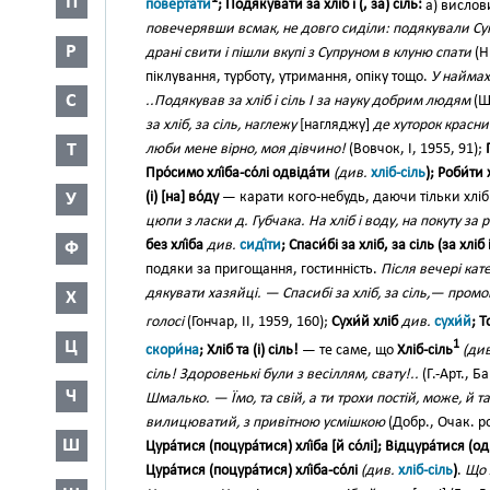
П
поверта́ти
; Подя́кувати за хліб і (, за) сіль:
а) вислов
повечерявши всмак, не довго сиділи: подякували Супру
Р
драні свити і пішли вкупі з Супруном в клуню спати
(Н
піклування, турботу, утримання, опіку тощо.
У наймах 
С
..Подякував за хліб і сіль І за науку добрим людям
(Ше
за хліб, за сіль, наглежу
[нагляджу]
де хуторок красни
Т
люби мене вірно, моя дівчино!
(Вовчок, І, 1955, 91);
Про́симо хлі́ба-со́лі одвіда́ти
(див.
хліб-сіль
); Роби́ти 
У
(і) [на] во́ду
— карати кого-небудь, даючи тільки хліб 
цюпи з ласки д. Губчака. На хліб і воду, на покуту за 
без хлі́ба
див.
сиді́ти
; Спаси́бі за хліб, за сіль (за хліб 
Ф
подяки за пригощання, гостинність.
Після вечері кат
дякувати хазяйці. — Спасибі за хліб, за сіль,— пром
Х
голосі
(Гончар, II, 1959, 160);
Сухи́й хліб
див.
сухи́й
; Т
Ц
1
скори́на
; Хліб та (і) сіль!
— те саме, що
Хліб-сіль
(див
сіль! Здоровенькі були з весіллям, свату!..
(Г.-Арт., Б
Ч
Шмалько. — Їмо, та свій, а ти трохи постій, може, й 
вилицюватий, з привітною усмішкою
(Добр., Очак. р
Ш
Цура́тися (поцура́тися) хлі́ба [й со́лі]; Відцура́тися (одц
Цура́тися (поцура́тися) хлі́ба-со́лі
(див.
хліб-сіль
)
.
Що 