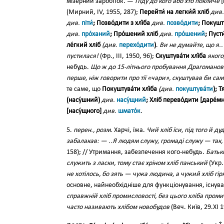
мізерний заробіток. —
Піду до кого або хто покличе
[
(Мирний, IV, 1955, 287);
Перейти́ на легки́й хліб
див.
див.
піти́
; Позво́дити з хлі́ба
див.
позво́дити
; Покушту
див.
про́ханий
; Про́шений хліб
див.
про́шений
; Пуст
ле́гкий хліб
(див.
перехо́дити
)
.
Ви не думайте, що я..
пустилася!
(Фр., III, 1950, 96);
Скуштува́ти хлі́ба
якого
небудь.
Що ж до 15-літнього пробування Драгоманова
перше, ніж говорити про тії «чари», скуштував би сам
те саме, що
Покуштува́ти хлі́ба
(див.
покуштува́ти
); 
(насу́шний)
див.
насу́щний
; Хліб перево́дити [даре́м
[насу́щного]
див.
шмато́к
.
5.
перен., розм.
Харчі, їжа.
Чий хліб їси, під того й д
забалакав: — ..Я людям служу, громаді служу — так, з
158); // Утримання, забезпечення кого-небудь.
Батькі
служить з ласки, тому стає хріном хліб панський
(Укр.
не хотілось, бо зять — чужа людина, а чужий хліб гір
основне, найнеобхідніше для функціонування, існуванн
справжній хліб промисловості, без цього хліба промис
часто називають хлібом новобудов
(Веч. Київ, 29.XI 1