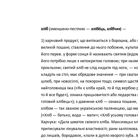
хліб
(зменшено-пестливі —
хлібе́ць, хлі́бчик
) —
1) харчовий продукт, що випікається з борошна, або з
великій пошані; ставлення до нього побожне, культ
його перев. у формі сонця й називають святим (відом
його потрібно лише з непокритою головою; при ньом
прокльони; святий хліб не слід кидати під ноги, — к
кладуть на стіл; має обрядове значення — при сватан
шлюб, при новосіллі, на похороні тощо; символ щастя
найголовніша їжа («Як є хліба край, то й під вербою ра
то й все буде»), ознака працьовитості або ледарства 
готовий хлібець»); з давнини хліб — ознака пошани,
хлібом — так званою українською паляницею, що має
(«Хліб — батько, вода — мати»; «Хліб усьому голова»)
Харчука: «Дала шматок свіжого хліба. Максимцьо хліб 
приписували лікувальні властивості; рани заліплюв
до лишаїв, бородавок, клали в дупло хворого зуба.
Х