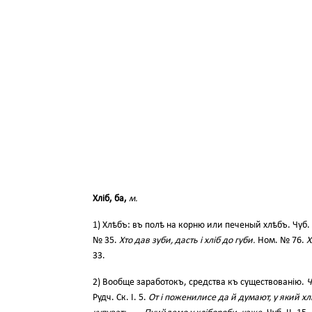
Хліб, ба,
м.
1) Хлѣбъ: въ полѣ на корню или печеный хлѣбъ. Чуб. 
№ 35.
Хто дав зуби, дасть і хліб до губи.
Ном. № 76.
Х
33.
2) Вообще заработокъ, средства къ существованію.
Ч
Рудч. Ск. І. 5.
От і поженилисе да й думают, у який хлі