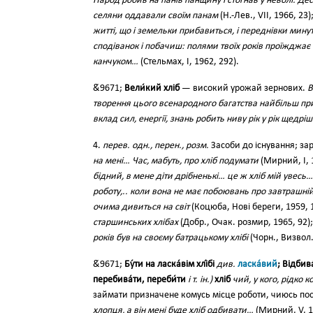
Народ робив на панів панщину і стогнав у неволі. Десят
селяни оддавали своїм панам
(Н.-Лев., VII, 1966, 23)
житті, що і земельки прибавиться, і переднівки минуть
сподіванок і побачиш: полями твоїх років проїжджає
канчуком…
(Стельмах, І, 1962, 292).
&́9671;
Вели́кий хліб
— високий урожай зернових.
В
творення цього всенародного багатства найбільш при
вклад сил, енергії, знань робить ниву рік у рік щедрі
4.
перев. одн., перен., розм.
Засоби до існування; за
на мені… Час, мабуть, про хліб подумати
(Мирний, І, 
бідний, в мене діти дрібненькі… це ж хліб мій увесь…
роботу,.. коли вона не має побоювань про завтрашній
очима дивиться на світ
(Коцюба, Нові береги, 1959, 
старшинських хлібах
(Добр., Очак. розмир, 1965, 92)
років був на своєму батрацькому хлібі
(Чорн., Визвол.
&́9671;
Бу́ти на ласка́вім хлі́бі
див.
ласка́вий
; Відбива
перебива́ти, переби́ти
і т. ін.)
хліб
чий, у кого, рідко 
займати призначене комусь місце роботи, чиюсь пос
хлопця, а він мені буде хліб одбивати…
(Мирний, V, 1