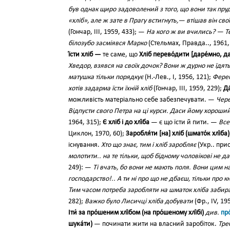
був однак щиро задоволений з того, що вони так пру
«хліб», але ж зате в Прагу встигнуть,— втішав він с
(Гончар, III, 1959, 433); —
На кого ж ви вчились? — Т
білозубо засміявся Марко
(Стельмах, Правда.., 1961,
ї́сти хліб —
те саме, що
Хліб перево́дити [даре́мно, д
Хведор, взявся на своїх дочок? Вони ж дурно не їдять
матушка тільки порядкує
(Н.-Лев., І, 1956, 121);
Ферен
хотів задарма їсти їхній хліб
(Гончар, III, 1959, 229);
Да
можливість матеріально себе забезпечувати. —
Чере
Відпусти свого Петра на ці курси. Даси йому хороший 
1964, 315);
Є хліб і до хлі́ба
— є що їсти й пити. —
Все
Циклон, 1970, 60);
Заробля́ти [на] хліб (шмато́к хлі́ба)
існування.
Хто що знає, тим і хліб заробляє
(Укр.. прис
молотити.. на те тільки, щоб бідному чоловікові не д
249): —
Ті вчать, бо вони не мають поля. Вони цим на 
господарство!.. А ти ні про що не дбаєш, тільки про 
Тим часом потреба заробляти на шматок хліба забира
282);
Важко було Лисичці хліба добувати
(Фр., IV, 19
Іти́ за про́шеним хлі́бом (на про́шеному хлі́бі)
див.
пр
шука́ти)
— починати жити на власний заробіток.
Тре