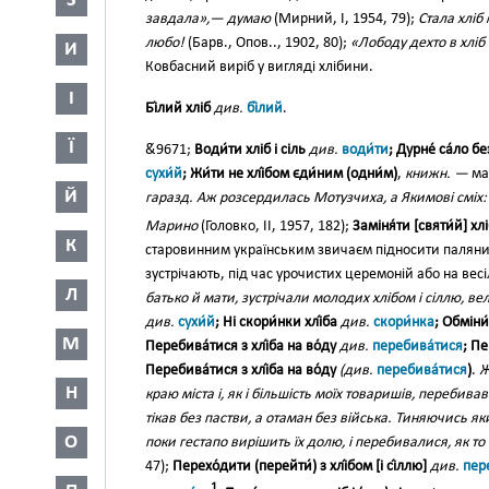
З
завдала»,— думаю
(Мирний, І, 1954, 79);
Стала хліб 
любо!
(Барв., Опов.., 1902, 80);
«Лободу дехто в хліб 
И
Ковбасний виріб у вигляді хлібини.
І
Бі́лий хліб
див.
бі́лий
.
Ї
&́9671;
Води́ти хліб і сіль
див.
води́ти
; Дурне́ са́ло бе
сухи́й
; Жи́ти не хлі́бом єди́ним (одни́м)
,
книжн. —
мат
Й
гаразд. Аж розсердилась Мотузчиха, а Якимові сміх:
Марино
(Головко, II, 1957, 182);
Заміня́ти [святи́й] хл
К
старовинним українським звичаєм підносити паляницю
зустрічають, під час урочистих церемоній або на весі
Л
батько й мати, зустрічали молодих хлібом і сіллю, вел
див.
сухи́й
; Ні скори́нки хлі́ба
див.
скори́нка
; Обміни́
М
Перебива́тися з хлі́ба на во́ду
див.
перебива́тися
; Пе
Перебива́тися з хлі́ба на во́ду
(див.
перебива́тися
)
.
Ж
Н
краю міста і, як і більшість моїх товаришів, перебивав
тікав без пастви, а отаман без війська. Тиняючись як
О
поки гестапо вирішить їх долю, і перебивалися, як то 
47);
Перехо́дити (перейти́) з хлі́бом [і сі́ллю]
див.
пер
1