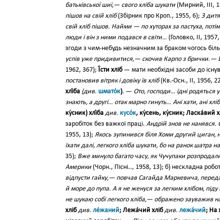
батьківської шиї,— свого хліба шукати
(Мирний, III, 1
пішов на свій хліб
(Збірник про Кроп., 1955, 6);
З дитя
свій хліб пішов. Найми — по хуторах за пастуха, поті
люди і він з ними подався в світи…
(Головко, II, 1957,
згоди з чим-небудь незначним за браком чогось бі
успів уже придивитися,— скочив Карпо з брички.— Ци
1962, 367);
Ї́сти хліб
— мати необхідні засоби до існу
постановив вітряк і довіку їв хліб
(Кв.-Осн., II, 1956, 2
хлі́ба
(див.
шмато́к
)
. —
Ото, господи… їдні родяться у 
знають, а другі… отак марно гинуть… Ані хати, ані хлі
ку́сник) хлі́ба
див.
кусо́к
, ку́сень, ку́сник; Ласка́вий х
заробіток без важкої праці.
Андрій знов не нанявся. 
1955, 13);
Якось зупинився біля Хоми другий циган, 
їхати далі, легкого хліба шукати, бо на ранок шатра н
35);
Вже минуло багато часу, як Чучупаки розпродали с
Америки
(Чорн., Пісні.., 1958, 13); б) нескладна роб
відпусти гайку,— повчав Сагайда Маркевича, перед
й море до пупа. А я не женуся за легким хлібом, піду 
не шукаю собі легкого хліба,— ображено зауважив 
хліб
див.
ле́жаний
; Лежа́чий хліб
див.
лежа́чий
; На 