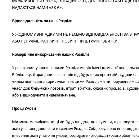
МОЖЛИВОСТЕЙ СЛУЖБ, ЇХ НАДІЙНОСТІ, ДОСТУПНОСТІ АБО ЗДАТН
НАДАЮТЬСЯ НАМИ «ЯК Є».
Відповідальність за наші Розділи
У ЖОДНОМУ ВИПАДКУ МИ НЕ НЕСЕМО ВІДПОВІДАЛЬНОСТІ ЗА ВТРАЧ
АБО НЕПРЯМІ, ФАКТИЧНІ, ПОБІЧНІ ЧИ ШТРАФНІ ЗБИТКИ.
Комерційне використання наших Розділів
У разі користування нашими Розділами від імені компанії така компа
Бібліотеку, її працівників і агентів від будь-яких претензій, судови
чином пов’язані з користуванням цими Розділами чи порушенням цих
унаслідок будь-яких позовів, втрат, збитків, судових процесів, судов
або відшкодувати вищезазначене.
Про ці Умови
Ми можемо змінювати ці чи будь-які додаткові умови, що стосуютьс
змін у законодавстві чи в самому Розділі. Слід регулярно переглядат
внесення змін у поточні умови, без будь-якого додаткового обов’язк