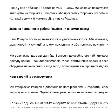
Якщо у вас є обліковий запис на УКРЛІТ.ORG, ми можемо показувати і
виконуєте на сторінках Бібліотеки або програмах сторонніх розробник
+1, ваші відгуки й коментарі), у наших Розділах.
Зміна та припинення роботи Розділів чи окремих послуг
Наші Розділи постійно змінюються й удосконалюються. Ми можемо 
можливості чи функції, а також призупиняти або повністю припиняти р
Ми вважаємо, що ваші дані (дані внесені до особистого кабінету ко
доступу до них – важливою умовою. У разі припинення надання посл
обґрунтовано можливо) заздалегідь попередити вас про це та надат
Наші гарантії та застереження
Ми створюємо Розділи відповідно нашого рівня умінь і турботи, і сп
користуючись ними. Однак є певні речі, які ми не можемо гарантува
НАПРИКЛАД, МИ НЕ НЕСЕМО ЖОДНИХ ЗОБОВ’ЯЗАНЬ ЩОДО ВМІСТУ