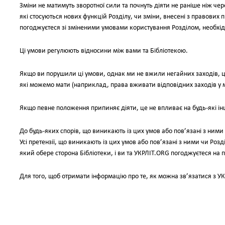
Зміни не матимуть зворотної сили та почнуть діяти не раніше ніж чере
які стосуються нових функцій Розділу, чи зміни, внесені з правових
погоджуєтеся зі зміненими умовами користування Розділом, необхі
Ці умови регулюють відносини між вами та Бібліотекою.
Якщо ви порушили ці умови, однак ми не вжили негайних заходів, ц
які можемо мати (наприклад, права вживати відповідних заходів у 
Якщо певне положення припиняє діяти, це не впливає на будь-які і
До будь-яких спорів, що виникають із цих умов або пов’язані з ними
Усі претензії, що виникають із цих умов або пов’язані з ними чи Роз
який обере сторона Бібліотеки, і ви та УКРЛІТ.ORG погоджуєтеся на
Для того, щоб отримати інформацію про те, як можна зв’язатися з У