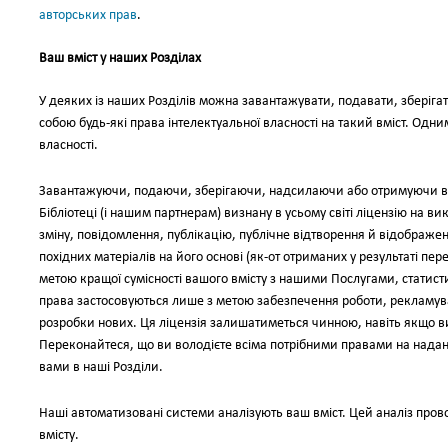
авторських прав
.
Ваш вміст у наших Розділах
У деяких із наших Розділів можна завантажувати, подавати, зберігат
собою будь-які права інтелектуальної власності на такий вміст. Одн
власності.
Завантажуючи, подаючи, зберігаючи, надсилаючи або отримуючи вмі
Бібліотеці (і нашим партнерам) визнану в усьому світі ліцензію на в
зміну, повідомлення, публікацію, публічне відтворення й відображен
похідних матеріалів на його основі (як-от отриманих у результаті пер
метою кращої сумісності вашого вмісту з нашими Послугами, статистичн
права застосовуються лише з метою забезпечення роботи, рекламув
розробки нових. Ця ліцензія залишатиметься чинною, навіть якщо 
Переконайтеся, що ви володієте всіма потрібними правами на надання
вами в наші Розділи.
Наші автоматизовані системи аналізують ваш вміст. Цей аналіз пров
вмісту.