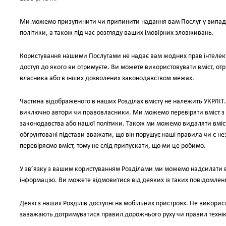
Ми можемо призупинити чи припинити надання вам Послуг у випад
політики, а також під час розгляду ваших імовірних зловживань.
Користування нашими Послугами не надає вам жодних прав інтелекту
доступ до якого ви отримуєте. Ви можете використовувати вміст, от
власника або в інших дозволених законодавством межах.
Частина відображеного в наших Розділах вмісту не належить УКРЛІТ.
виключно автори чи правовласники. Ми можемо перевіряти вміст з 
законодавства або нашої політики. Також ми можемо видаляти вміст 
обґрунтовані підстави вважати, що він порушує наші правила чи є н
перевіряємо вміст, тому не слід припускати, що ми це робимо.
У зв’язку з вашим користуванням Розділами ми можемо надсилати в
інформацію. Ви можете відмовитися від деяких із таких повідомлен
Деякі з наших Розділів доступні на мобільних пристроях. Не використ
заважають дотримуватися правил дорожнього руху чи правил техні