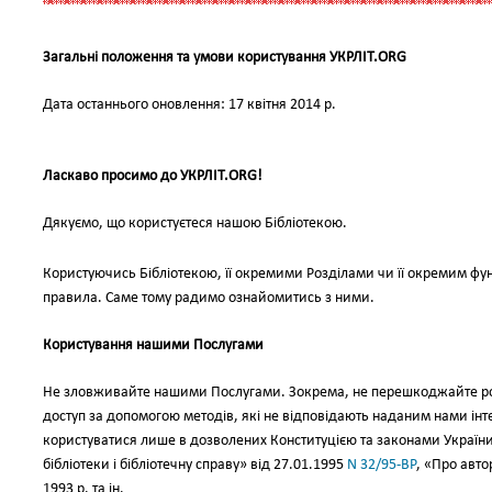
Загальні положення та умови користування УКРЛІТ.ORG
Дата останнього оновлення: 17 квітня 2014 р.
Ласкаво просимо до УКРЛІТ.ORG!
Дякуємо, що користуєтеся нашою Бібліотекою.
Користуючись Бібліотекою, її окремими Розділами чи її окремим фун
правила. Саме тому радимо ознайомитись з ними.
Користування нашими Послугами
Не зловживайте нашими Послугами. Зокрема, не перешкоджайте робо
доступ за допомогою методів, які не відповідають наданим нами і
користуватися лише в дозволених Конституцією та законами Украї
бібліотеки і бібліотечну справу» вiд 27.01.1995
N 32/95-ВР
, «Про авто
1993 р. та ін.