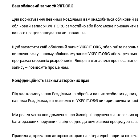
Ваш обліковий запис УКРЛІТ.ORG
Для користування певними Розділами вам знадобиться обліковий з
обліковий запис УКРЛІТ.ORG самостійно або його може призначити в
вашого працевлаштування чи навчання.
Щоб захистити свій обліковий запис УКРЛІТ.ORG, зберігайте пароль у с
виконуються у вашому обліковому записі УКРЛІТ.ORG або через ньог
програмах сторонніх розробників. Якщо ви дізнаєтеся про несанкціо
запису – повідомте про це нам.
Конфіденційність і захист авторських прав
Під час користування Розділами та обробки ваших особистих даних
нашими Розділами, ви дозволяєте УКРЛІТ.ORG використовувати такі д
Ми реагуємо на повідомлення про ймовірні порушення авторських пр
багаторазових порушників відповідно до внутрішньої процедури та з
Правила дотримання авторських прав на літературні твори та окремі 