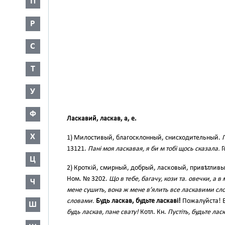
П
Р
С
Т
У
Ф
Ласкавий, ласкав, а, е.
Х
1) Милостивый, благосклонный, снисходительный.
П
13121.
Пані моя ласкавая, я би м тобі щось сказала.
Г
Ц
2) Кроткій, смирный, добрый, ласковый, привѣтлив
Ном. № 3202.
Що в тебе, багачу, кози та. овечки, а в
Ч
мене сушить, вона ж мене в’ялить все ласкавими сл
словами.
Будь ласкав, будьте ласкаві!
Пожалуйста! Б
Ш
будь ласкав, пане свату!
Котл. Кн.
Пустіть, будьте ласк