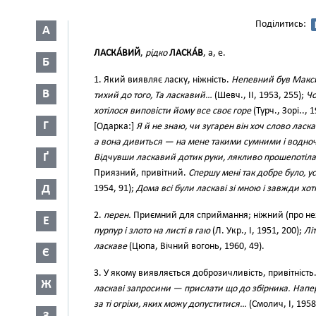
Поділитись:
А
ЛАСКА́ВИЙ
,
рідко
ЛАСКА́В
, а, е.
Б
1. Який виявляє ласку, ніжність.
Непевний був Макси
В
тихий до того, Та ласкавий…
(Шевч., II, 1953, 255);
Чо
хотілося виповісти йому все своє горе
(Турч., Зорі.., 
Г
[Одарка:]
Я й не знаю, чи зугарен він хоч слово ласк
а вона дивиться — на мене такими сумними і водно
Ґ
Відчувши ласкавий дотик руки, лякливо прошепотіла
Приязний, привітний.
Спершу мені так добре було, усі
Д
1954, 91);
Дома всі були ласкаві зі мною і завжди хот
2.
перен.
Приємний для сприймання; ніжний (про не
Е
пурпур і злото на листі в гаю
(Л. Укр., І, 1951, 200);
Лі
ласкаве
(Цюпа, Вічний вогонь, 1960, 49).
Є
3. У якому виявляється доброзичливість, привітність
Ж
ласкаві запросини — прислати що до збірника. Напе
за ті огріхи, яких можу допуститися…
(Смолич, І, 1958