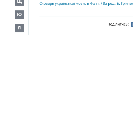
Щ
Словарь української мови: в 4-х тт. / За ред. Б. Грін
Ю
Поділитись:
Я