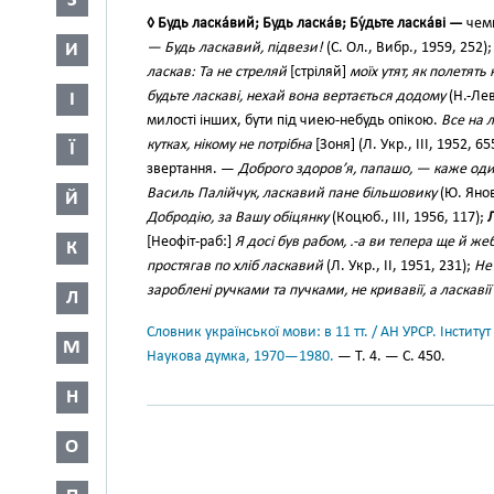
З
◊ Будь ласка́вий; Будь ласка́в; Бу́дьте ласка́ві —
чемн
И
— Будь ласкавий, підвези!
(С. Ол., Вибр., 1959, 252)
ласкав: Та не стреляй
[стріляй]
моїх утят, як полетять 
будьте ласкаві, нехай вона вертається додому
(Н.-Лев.
І
милості інших, бути під чиею-небудь опікою.
Все на л
кутках, нікому не потрібна
[Зоня] (Л. Укр., III, 1952, 65
Ї
звертання. —
Доброго здоров’я, папашо, — каже оди
Василь Палійчук, ласкавий пане більшовику
(Ю. Янов.
Й
Добродію, за Вашу обіцянку
(Коцюб., III, 1956, 117);
Л
[Неофіт-раб:]
Я досі був рабом, .-а ви тепера ще й же
К
простягав по хліб ласкавий
(Л. Укр., II, 1951, 231);
Не
зароблені ручками та пучками, не кривавії, а ласкавії
Л
Словник української мови: в 11 тт. / АН УРСР. Інститут
М
Наукова думка, 1970—1980.
— Т. 4. — С. 450.
Н
О