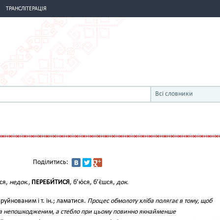
ТРАНСЛІТЕРАЦІЯ
Всі словники
Поділитись:
шся,
недок.,
ПЕРЕБИ́ТИСЯ
, б’ю́ся, б’є́шся,
док.
уйнованим і т. ін.; ламатися.
Процес обмолоту хліба полягає в тому, щоб
оса непошкодженим, а стебло при цьому повинно якнайменше