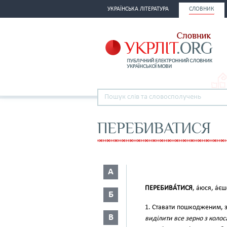
УКРАЇНСЬКА ЛІТЕРАТУРА
СЛОВНИК
ПЕРЕБИВАТИСЯ
А
ПЕРЕБИВА́ТИСЯ
, а́юся, а́є
Б
1. Ставати пошкодженим, зр
В
виділити все зерно з кол