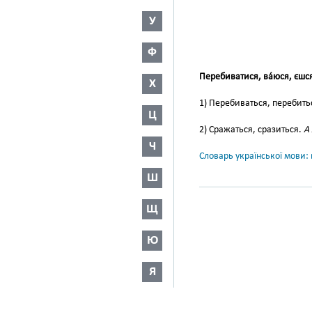
У
Ф
Перебиватися, ва́юся, єшс
Х
1) Перебиваться, перебить
Ц
2) Сражаться, сразиться.
А 
Ч
Словарь української мови: в
Ш
Щ
Ю
Я