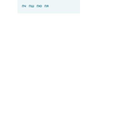
пч
пш
пю
пя