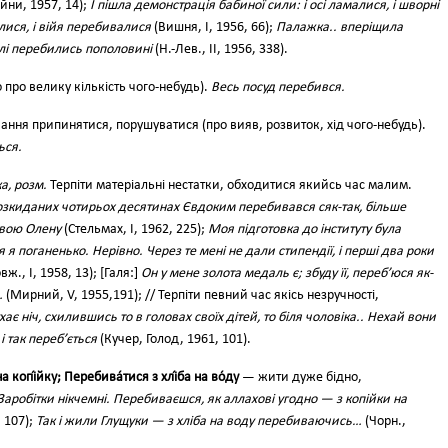
йни, 1957, 14);
І пішла демонстрація бабиної сили: і осі ламалися, і шворні
лися, і війя перебивалися
(Вишня, І, 1956, 66);
Палажка.. вперіщила
блі перебились пополовині
(Н.-Лев., II, 1956, 338).
о про велику кількість чого-небудь).
Весь посуд перебився.
ання припинятися, порушуватися (про вияв, розвиток, хід чого-небудь).
ься.
а, розм.
Терпіти матеріальні нестатки, обходитися якийсь час малим.
 розкиданих чотирьох десятинах Євдоким перебивався сяк-так, більше
свою Олену
(Стельмах, І, 1962, 225);
Моя підготовка до інституту була
 я поганенько. Нерівно. Через те мені не дали стипендії, і перші два роки
вж., І, 1958, 13); [Галя:]
Он у мене золота медаль є; збуду її, переб’юся як-
…
(Мирний, V, 1955,191); // Терпіти певний час якісь незручності,
хає ніч, схилившись то в головах своїх дітей, то біля чоловіка.. Нехай вони
і так переб’ється
(Кучер, Голод, 1961, 101).
а копі́йку; Перебива́тися з хлі́ба на во́ду
— жити дуже бідно,
Заробітки нікчемні. Перебиваєшся, як аллахові угодно — з копійки на
, 107);
Так і жили Глущуки — з хліба на воду перебиваючись…
(Чорн.,