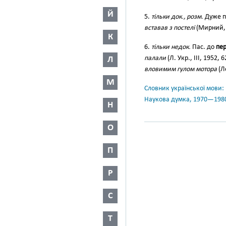
Й
5.
тільки док., розм.
Дуже п
вставав з постелі
(Мирний, І
К
6.
тільки недок.
Пас. до
пер
палали
(Л. Укр., III, 1952, 
Л
вловимим гулом мотора
(Ле
М
Словник української мови: в 
Наукова думка, 1970—198
Н
О
П
Р
С
Т