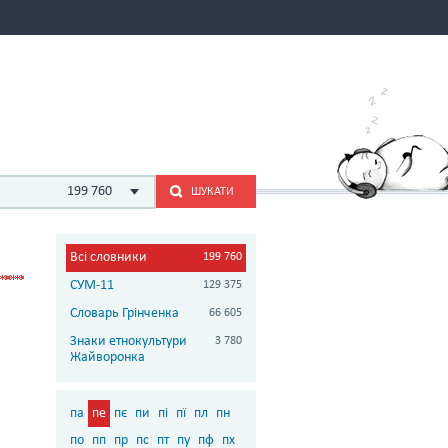
199 760
ШУКАТИ
Всі словники
199 760
СУМ-11
129 375
Словарь Грінченка
66 605
Знаки етнокультури
3 780
Жайворонка
па
пе
пє
пи
пі
пї
пл
пн
по
пп
пр
пс
пт
пу
пф
пх