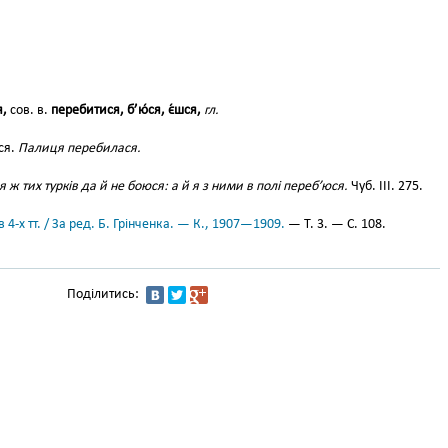
я,
сов. в.
перебитися, б’ю́ся, є́шся,
гл.
ся.
Палиця перебилася.
я ж тих турків да й не боюся: а й я з ними в полі переб’юся.
Чуб. III. 275.
 4-х тт. / За ред. Б. Грінченка. — К., 1907—1909.
— Т. 3. — С. 108.
Поділитись: