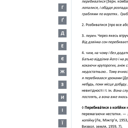
перебиватися
(Зерн. комба
Г
лопалися, і обіддя розпада
граблями по воротях.. Гра
Ґ
2. Розбиватися (про все аб
Д
3.
перен.
Через якесь втруч
Від дзвінка сон перебиваєт
Е
4.
чим, на чому і без додатк
Є
Батько відділив його і на
кохаючи круторогих, аніж 
Ж
недостатньою.. Тому вчився
я перебивався уроками
(До
З
небудь, поки місце добуду
невигідності і т. ін.
Вона слу
И
посплять, а вона вже якось 
◊
Перебива́тися з копі́йки н
І
перемагаючи нестатки. —
копійку
(Ле, Міжгір’я, 1953
Ї
Визвол. земля, 1959, 7).