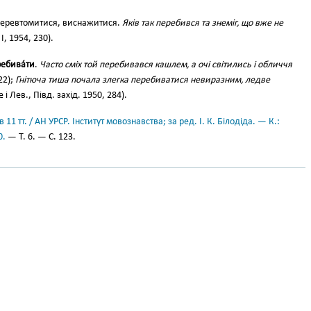
еревтомитися, виснажитися.
Яків так перебився та знеміг, що вже не
, 1954, 230).
ебива́ти
.
Часто сміх той перебивався кашлем, а очі світились і обличчя
622);
Гнітюча тиша почала злегка перебиватися невиразним, ледве
 і Лев., Півд. захід. 1950, 284).
11 тт. / АН УРСР. Інститут мовознавства; за ред. І. К. Білодіда. — К.:
0.
— Т. 6. — С. 123.