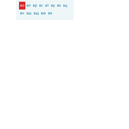
во
вп
вр
вс
вт
ву
вх
вц
вч
вш
вщ
вю
вя