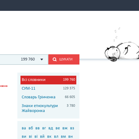
199 760
ШУКАТИ
Всі словники
199 760
СУМ-11
129 375
Словарь Грінченка
66 605
Знаки етнокультури
3 780
Жайворонка
ва
вб
вв
вг
вд
ве
вж
вз
ви
ві
вї
вй
вк
вл
вм
вн