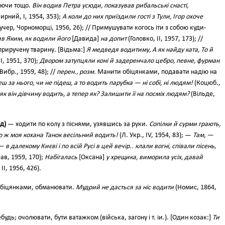
яючи тощо.
Він водив Петра усюди, показував рибальські снасті,
ирний, І, 1954, 353);
А коли до них приїздили гості з Тули, Ігор охоче
учер, Чорноморці, 1956, 26); // Примушувати когось іти з собою куди-
чив Яким, як водили його
[Давида]
на допит
(Головко, II, 1957, 173); //
риручену тварину. [Відьма:]
Я медведя водитиму, А як найду ката, То й
І, 1951, 370);
Двором затупцяли коні й задеренчало цебро, певне, фурман
Вибр., 1959, 48); //
перен., розм.
Манити обіцянками, подавати надію на
еш за нього, чи не підеш, а то водить парубка — ні собі, ні людям!
(Коцюб.,
як він дівчину водить, а тепер як? Залишити її на посміх людям?
(Вільде,
́д)
— ходити по колу з піснями, узявшись за руки.
Сопілки й сурми грають,
то ж моя кохана Танок весільний водить!
(Л. Укр., IV, 1954, 83); —
Там, —
в далекому Києві і по всій Русі в цей вечір.. клали вогні, співали пісень,
ав, 1959, 170);
Набігалась
[Оксана]
у хрещика, виморила усіх, давай
 II, 1956, 426).
біцянками, обманювати.
Мудрий не дасться за ніс водити
(Номис, 1864,
небудь; очолювати, бути ватажком (війська, загону і т. іи.). [Один козак:]
Ти