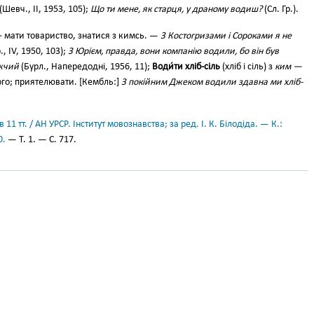
(Шевч., II, 1953, 105);
Що ти мене, як старця, у драному водиш?
(Сл. Гр.).
—
мати товариство, знатися з кимсь. —
З Костогризами і Сороками я не
, IV, 1950, 103);
З Юрієм, правда, вони компанію водили, бо він був
ужчий
(Бурл., Напередодні, 1956, 11);
Води́ти хліб-сіль
(хліб і сіль) з
ким —
ого; приятелювати. [Кембль:]
З покійним Джеком водили здавна ми хліб-
11 тт. / АН УРСР. Інститут мовознавства; за ред. І. К. Білодіда. — К.:
0.
— Т. 1. — С. 717.