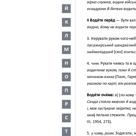
вірно служив, водив військ
Й
ескадрони В битвах водит
◊ Води́ти пере́д
— бути ва
К
видно, йому не водити пер
Л
3. Керувати рухом чого-небу
пасажирський швидкісний п
М
наймолодший
[син]
вчитьс
Н
4.
чим.
Рухати чимсь то в о
водитиме вухом, поки й спі
О
кінчиком язика
(Панч, Гарні
указкою по карті, він розпов
П
Води́ти очи́ма:
а) (
по кому
Санда стояла мовчки й вод
Р
і, мов застукане звірятко, 
ким
) пильно стежити.
Проц
С
III, 1954, 273).
Т
5.
у чому, розм.
Зодягати, 