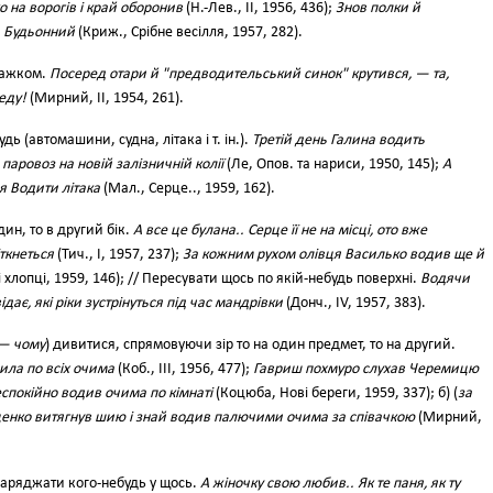
о на ворогів і край оборонив
(Н.-Лев., II, 1956, 436);
Знов полки й
ь Будьонний
(Криж., Срібне весілля, 1957, 282).
тажком.
Посеред отари й "предводительський синок" крутився, — та,
еду!
(Мирний, II, 1954, 261).
дь (автомашини, судна, літака і т. ін.).
Третій день Галина водить
аровоз на новій залізничній колії
(Ле, Опов. та нариси, 1950, 145);
А
я Водити літака
(Мал., Серце.., 1959, 162).
дин, то в другий бік.
А все це булана.. Серце її не на місці, ото вже
ткнеться
(Тич., І, 1957, 237);
За кожним рухом олівця Василько водив ще й
 хлопці, 1959, 146); // Пересувати щось по якій-небудь поверхні.
Водячи
ідає, які ріки зустрінуться під час мандрівки
(Донч., IV, 1957, 383).
 — чому
) дивитися, спрямовуючи зір то на один предмет, то на другий.
ила по всіх очима
(Коб., III, 1956, 477);
Гавриш похмуро слухав Черемицю
неспокійно водив очима по кімнаті
(Коцюба, Нові береги, 1959, 337); б) (
за
енко витягнув шию і знай водив палючими очима за співачкою
(Мирний,
наряджати кого-небудь у щось.
А жіночку свою любив.. Як те паня, як ту