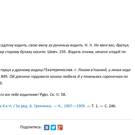
садочку ходить, свою милу за рученьку водить.
Н. п.
Не мені вас, братця,
пер старому булаву носити.
Шевч. 235.
Водить очима, неначе злодій по
старця у драному водиш?
Екатеринослав. г.
Ликом в’язаний, у ликах ходе
 849.
Ой дівчина гордовита козака любила й у тоненьких сорочечках по
3.
го він тебе водитиме!
Рудч. Ск. II. 58.
 4-х тт. / За ред. Б. Грінченка. — К., 1907—1909.
— Т. 1. — С. 246.
Поділитись: