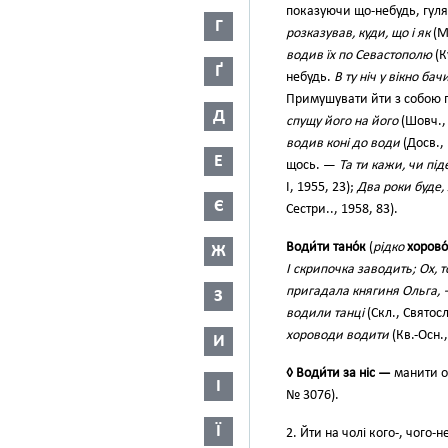
показуючи що-небудь, гул
Г
розказував, куди, що і як
(М
водив їх по Севастополю
(К
Ґ
небудь.
В ту ніч у вікно ба
Примушувати йти з собою п
Д
спущу його на його
(Шовч., 
водив коні до води
(Досв., 
Е
щось. —
Та ти кажи, чи під
І, 1955, 23);
Два роки буде, 
Є
Сестри.., 1958, 83).
Води́ти тано́к
(
рідко
хорово
Ж
І скрипочка заводить; Ох, 
пригадала княгиня Ольга, — 
З
водили танці
(Скл., Святосл
хороводи водити
(Кв.-Осн.,
И
◊ Води́ти за ніс —
манити о
І
№ 3076).
Ї
2. Йти на чолі кого-, чого-