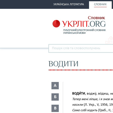
УКРАЇНСЬКА ЛІТЕРАТУРА
СЛОВНИК
ВОДИТИ
А
ВОДИ́ТИ
, воджу́, во́диш,
не
Б
Тепер мені ліпше, і я знов
носили
(Л. Укр., V, 1956, 19
В
Само собі ходить
(Граб., II