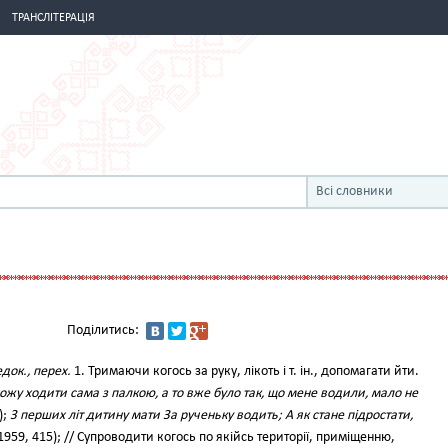
ТРАНСЛІТЕРАЦІЯ
Всі словники
Поділитись:
док., перех.
1. Тримаючи когось за руку, лікоть і т. ін., допомагати йти.
 можу ходити сама з палкою, а то вже було так, що мене водили, мало не
);
З перших літ дитину мати За рученьку водить; А як стане підростати,
, 1959, 415); // Супроводити когось по якійсь території, приміщенню,