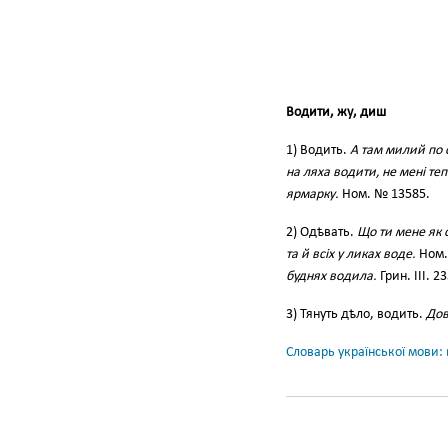
Водити, жу, диш
1) Водить.
А там милий по 
на ляха водити, не мені те
ярмарку.
Ном. № 13585.
2) Одѣвать.
Що ти мене як 
та й всіх у ликах воде.
Ном.
буднях водила.
Грин. ІІІ. 23
3) Тянуть дѣло, водить.
Дов
Словарь української мови: в