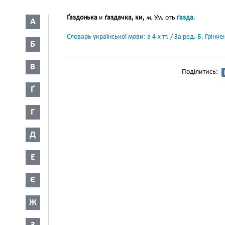
Ґаздонька
и
ґаздачка, ки,
м.
Ум. отъ
ґазда
.
А
Словарь української мови: в 4-х тт. / За ред. Б. Грін
Б
В
Поділитись:
Ґ
Г
Д
Е
Є
Ж