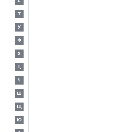
С
Т
У
Ф
Х
Ц
Ч
Ш
Щ
Ю