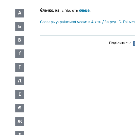
Є́лечко, ка,
с.
Ум. отъ
єльце
.
А
Словарь української мови: в 4-х тт. / За ред. Б. Грін
Б
В
Поділитись:
Ґ
Г
Д
Е
Є
Ж