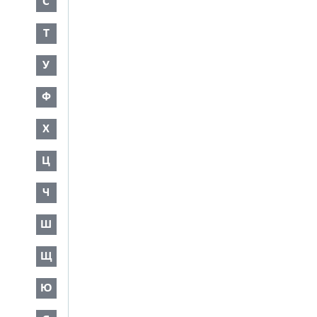
С
Т
У
Ф
Х
Ц
Ч
Ш
Щ
Ю