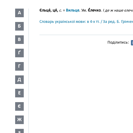
Єльце́, ця́,
с.
=
Вильце
. Ум.
Є́́лечко
.
І де ж наше єлеч
А
Словарь української мови: в 4-х тт. / За ред. Б. Грін
Б
В
Поділитись:
Ґ
Г
Д
Е
Є
Ж