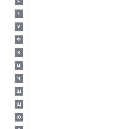
С
Т
У
Ф
Х
Ц
Ч
Ш
Щ
Ю