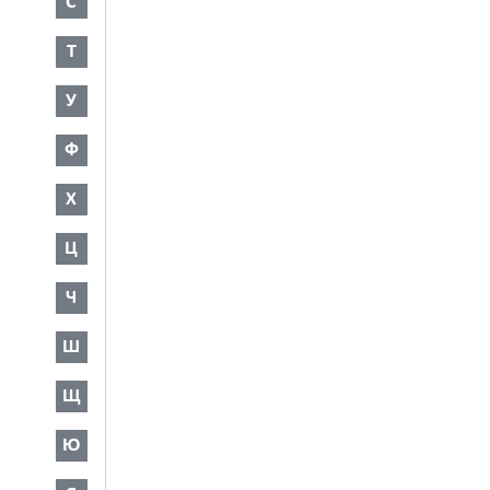
С
Т
У
Ф
Х
Ц
Ч
Ш
Щ
Ю