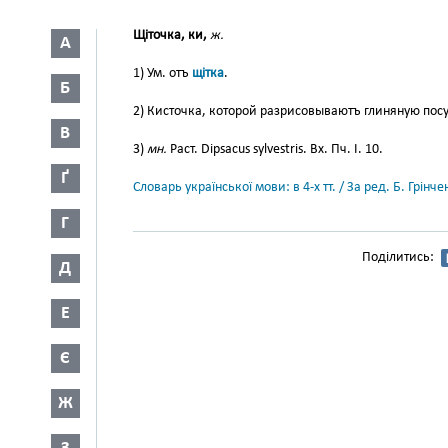
Щіточка, ки,
ж.
А
1) Ум. отъ
щітка
.
Б
2) Кисточка, которой разрисовываютъ глиняную посуд
В
3)
мн.
Раст. Dipsacus sylvestris. Вх. Пч. І. 10.
Ґ
Словарь української мови: в 4-х тт. / За ред. Б. Грін
Г
Поділитись:
Д
Е
Є
Ж