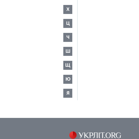
Х
Ц
Ч
Ш
Щ
Ю
Я