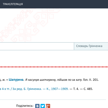
ТРАНСЛІТЕРАЦІЯ
Словарь Грінченка
,
ж.
=
Шапурина
.
Я насунув шапчерину, пійшов по за хату.
Гол. II. 201.
 4-х тт. / За ред. Б. Грінченка. — К., 1907—1909.
— Т. 4. — С. 485.
Поділитись: