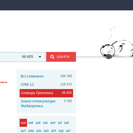
66 605
ШУКАТИ
Всі словники
199 760
СУМ-11
129 375
Словарь Грінченка
66 605
Знаки етнокультури
3 780
Жайворонка
ша
шв
ше
шє
ши
ші
шк
шл
шм
шн
шо
шп
шр
шт